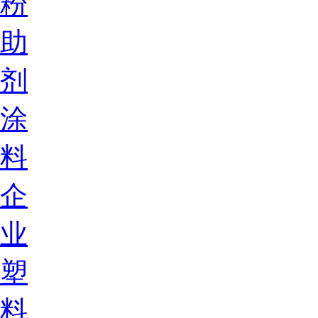
粉
助
剂
涂
料
企
业
塑
料