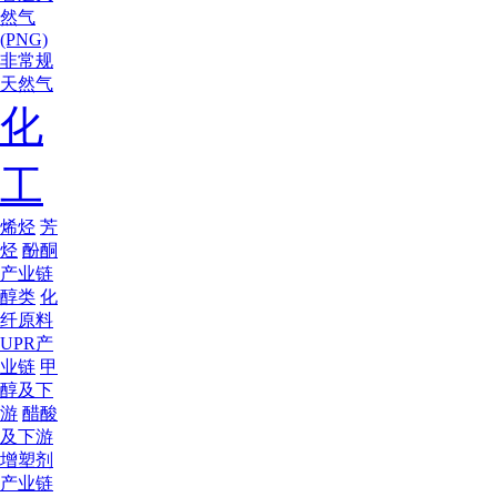
然气
(PNG)
非常规
天然气
化
工
烯烃
芳
烃
酚酮
产业链
醇类
化
纤原料
UPR产
业链
甲
醇及下
游
醋酸
及下游
增塑剂
产业链