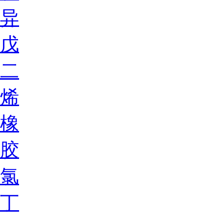
异
戊
二
烯
橡
胶
氯
丁