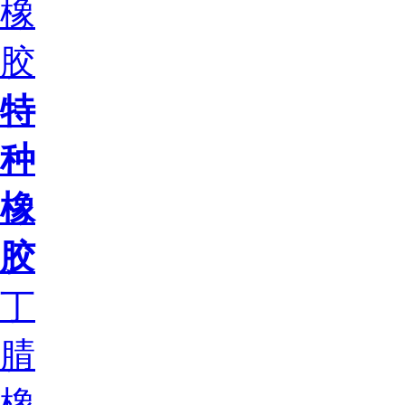
橡
胶
特
种
橡
胶
丁
腈
橡