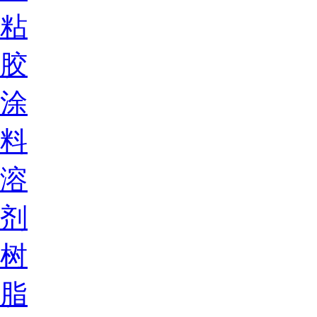
粘
胶
涂
料
溶
剂
树
脂