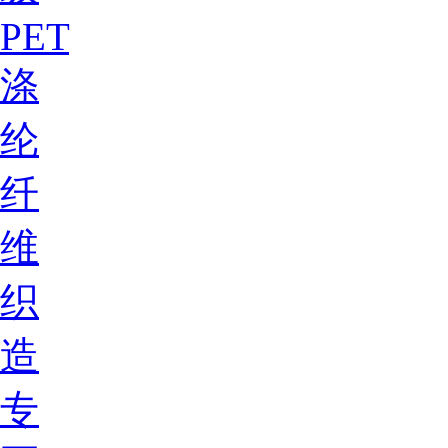
PET
涤
纶
纤
维
织
造
专