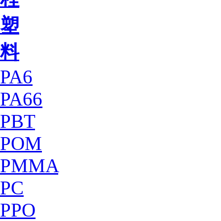
塑
料
PA6
PA66
PBT
POM
PMMA
PC
PPO