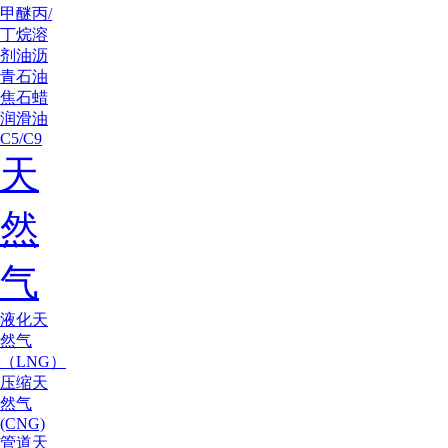
甲醚
丙/
丁烷
溶
剂油
沥
青
石油
焦
石蜡
润滑油
C5/C9
天
然
气
液化天
然气
（LNG）
压缩天
然气
(CNG)
管道天