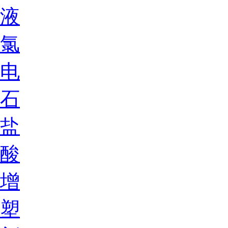
液
氯
电
石
盐
酸
增
塑