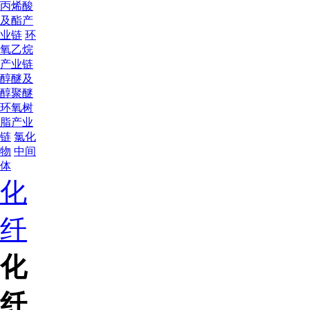
丙烯酸
及酯产
业链
环
氧乙烷
产业链
醇醚及
醇聚醚
环氧树
脂产业
链
氯化
物
中间
体
化
纤
化
纤