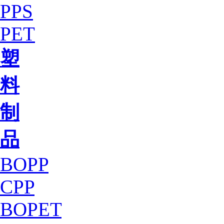
PPS
PET
塑
料
制
品
BOPP
CPP
BOPET