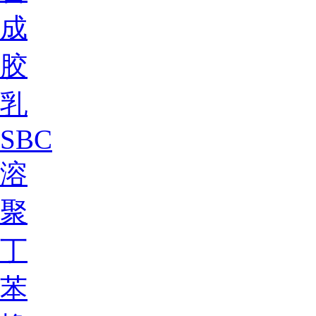
成
胶
乳
SBC
溶
聚
丁
苯