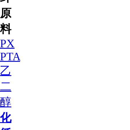
原
料
PX
PTA
乙
二
醇
化