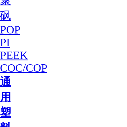
聚
砜
POP
PI
PEEK
COC/COP
通
用
塑