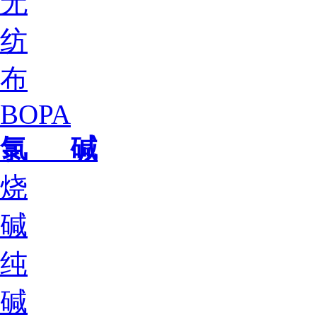
无
纺
布
BOPA
氯 碱
烧
碱
纯
碱