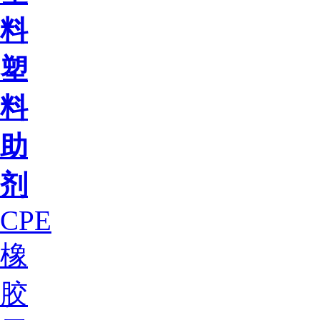
料
塑
料
助
剂
CPE
橡
胶