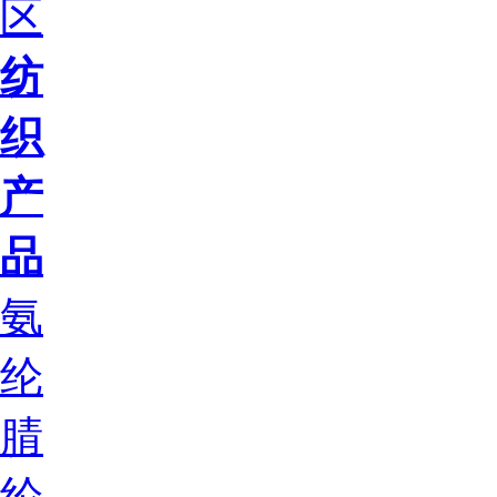
区
纺
织
产
品
氨
纶
腈
纶