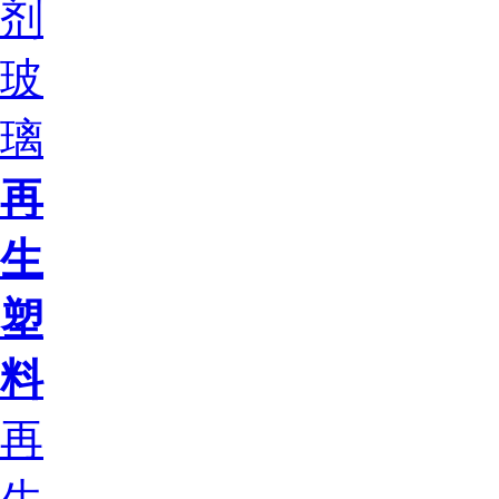
剂
玻
璃
再
生
塑
料
再