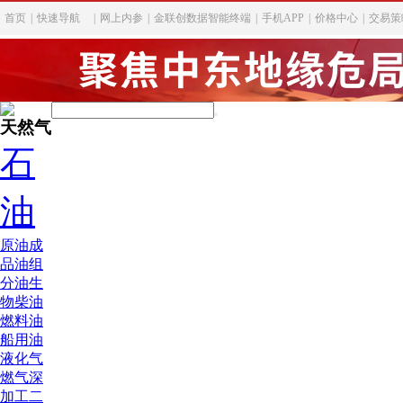
首页
|
快速导航
|
网上内参
|
金联创数据智能终端
|
手机APP
|
价格中心
|
交易策
天然气
石
油
原油
成
品油
组
分油
生
物柴油
燃料油
船用油
液化气
燃气深
加工
二