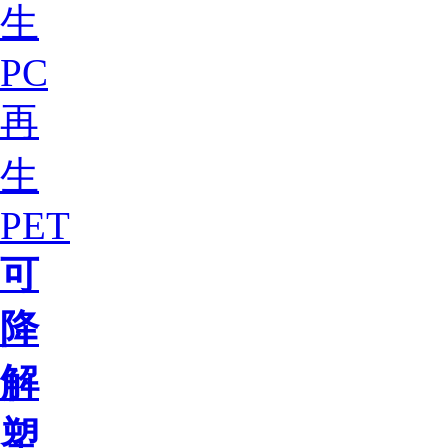
生
PC
再
生
PET
可
降
解
塑