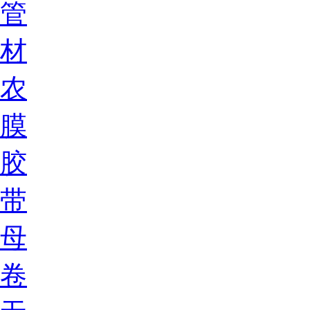
管
材
农
膜
胶
带
母
卷