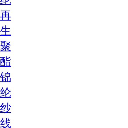
再
生
聚
酯
锦
纶
纱
线