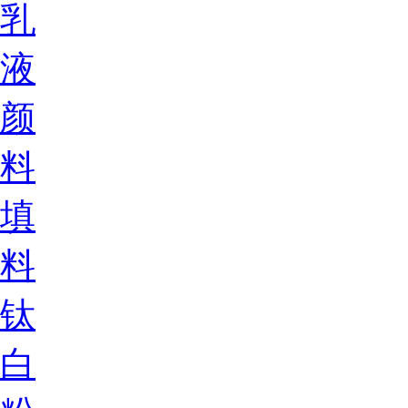
乳
液
颜
料
填
料
钛
白