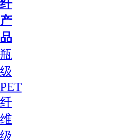
纤
产
品
瓶
级
PET
纤
维
级