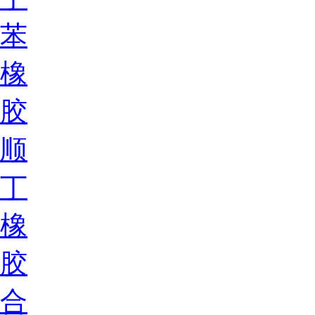
苯
橡
胶
顺
丁
橡
胶
合