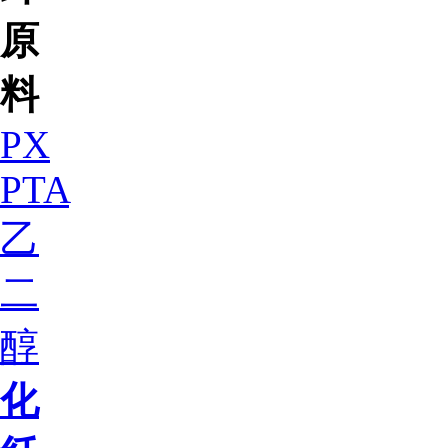
原
料
PX
PTA
乙
二
醇
化