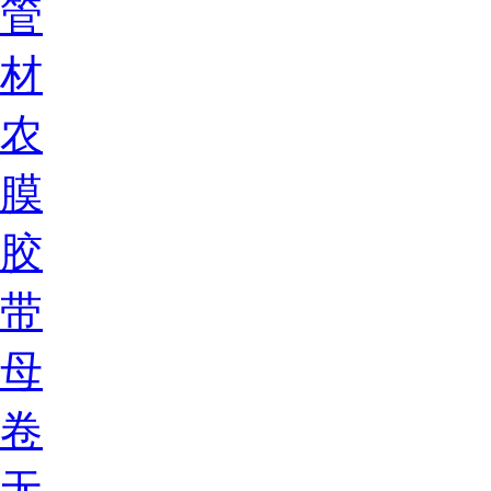
管
材
农
膜
胶
带
母
卷
无