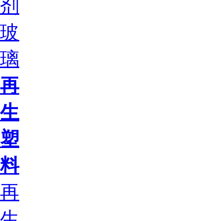
剂
玻
璃
再
生
塑
料
再
生