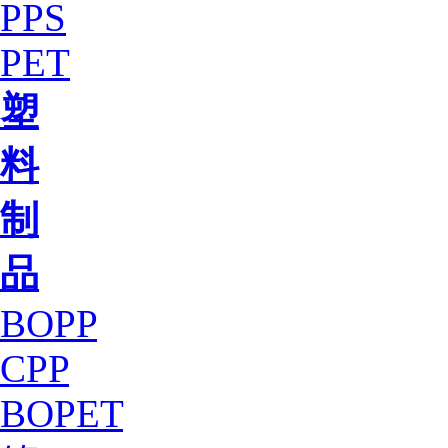
PPS
PET
塑
料
制
品
BOPP
CPP
BOPET