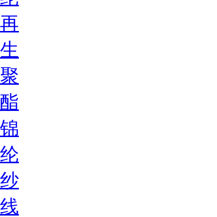
再
生
聚
酯
锦
纶
纱
线