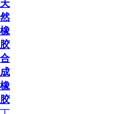
天
然
橡
胶
合
成
橡
胶
丁