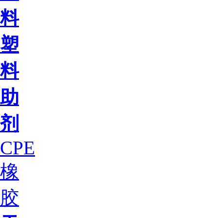
料
塑
料
助
剂
CPE
橡
胶