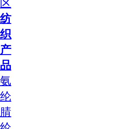
区
纺
织
产
品
氨
纶
腈
纶