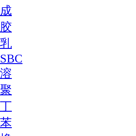
成
胶
乳
SBC
溶
聚
丁
苯