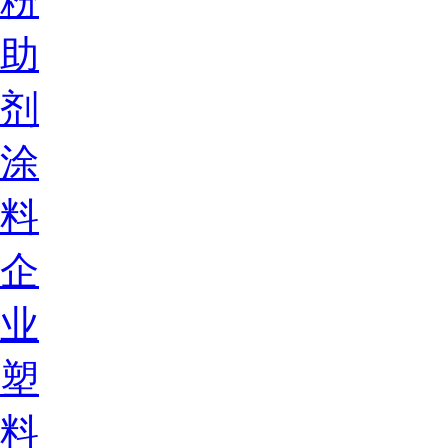
粉
助
剂
涂
料
企
业
塑
料