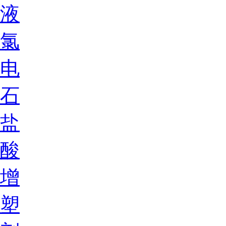
液
氯
电
石
盐
酸
增
塑