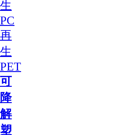
生
PC
再
生
PET
可
降
解
塑