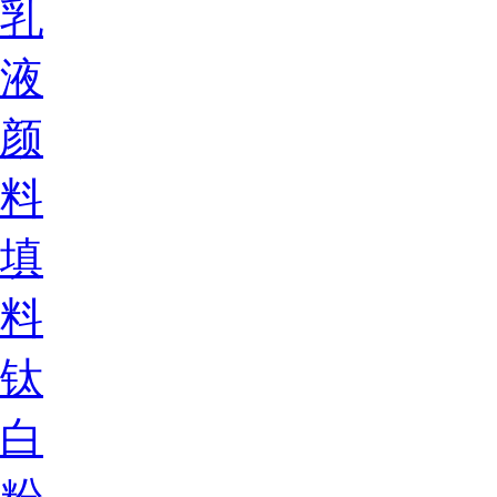
乳
液
颜
料
填
料
钛
白