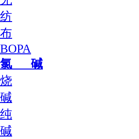
纺
布
BOPA
氯 碱
烧
碱
纯
碱