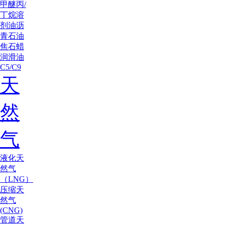
甲醚
丙/
丁烷
溶
剂油
沥
青
石油
焦
石蜡
润滑油
C5/C9
天
然
气
液化天
然气
（LNG）
压缩天
然气
(CNG)
管道天