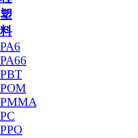
塑
料
PA6
PA66
PBT
POM
PMMA
PC
PPO