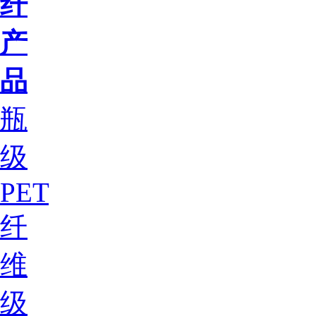
纤
产
品
瓶
级
PET
纤
维
级