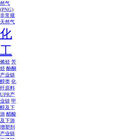
然气
(PNG)
非常规
天然气
化
工
烯烃
芳
烃
酚酮
产业链
醇类
化
纤原料
UPR产
业链
甲
醇及下
游
醋酸
及下游
增塑剂
产业链