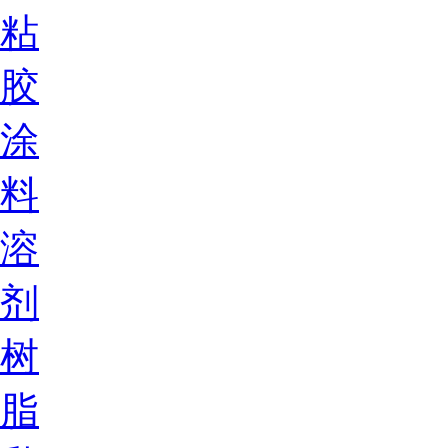
粘
胶
涂
料
溶
剂
树
脂