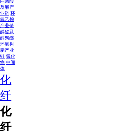
丙烯酸
及酯产
业链
环
氧乙烷
产业链
醇醚及
醇聚醚
环氧树
脂产业
链
氯化
物
中间
体
化
纤
化
纤