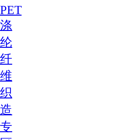
PET
涤
纶
纤
维
织
造
专