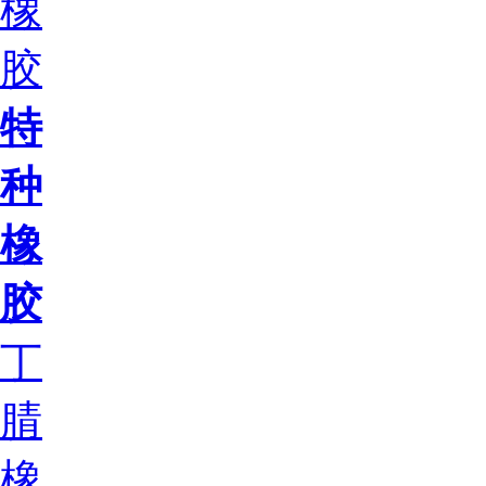
橡
胶
特
种
橡
胶
丁
腈
橡