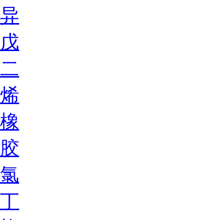
异
戊
二
烯
橡
胶
氯
丁