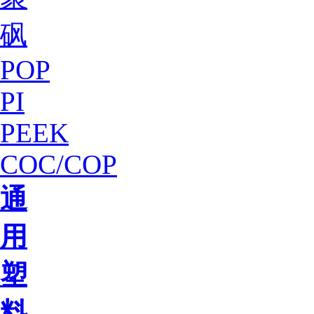
砜
POP
PI
PEEK
COC/COP
通
用
塑
料