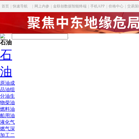
首页
|
快速导航
|
网上内参
|
金联创数据智能终端
|
手机APP
|
价格中心
|
交易策
石油
石
油
原油
成
品油
组
分油
生
物柴油
燃料油
船用油
液化气
燃气深
加工
二