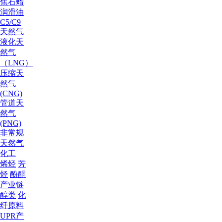
焦
石蜡
润滑油
C5/C9
天然气
液化天
然气
（LNG）
压缩天
然气
(CNG)
管道天
然气
(PNG)
非常规
天然气
化工
烯烃
芳
烃
酚酮
产业链
醇类
化
纤原料
UPR产