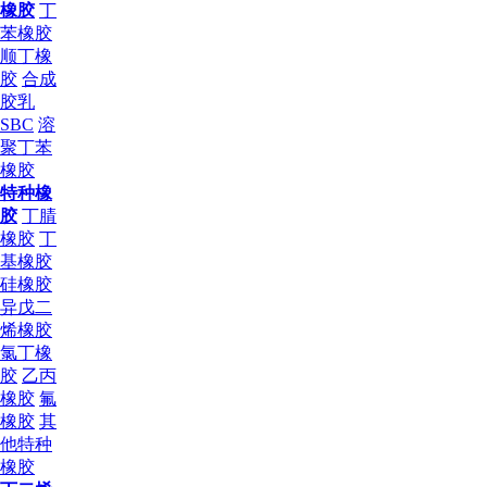
橡胶
丁
苯橡胶
顺丁橡
胶
合成
胶乳
SBC
溶
聚丁苯
橡胶
特种橡
胶
丁腈
橡胶
丁
基橡胶
硅橡胶
异戊二
烯橡胶
氯丁橡
胶
乙丙
橡胶
氟
橡胶
其
他特种
橡胶