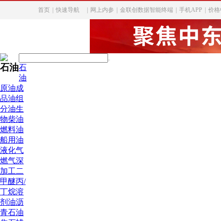
首页
|
快速导航
|
网上内参
|
金联创数据智能终端
|
手机APP
|
价格
石油
石
油
原油
成
品油
组
分油
生
物柴油
燃料油
船用油
液化气
燃气深
加工
二
甲醚
丙/
丁烷
溶
剂油
沥
青
石油