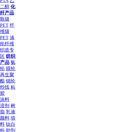
PTA
乙
二醇
化
纤产品
瓶级
PET
纤
维级
PET
涤
纶纤维
织造专
区
纺织
产品
氨
纶
腈纶
再生聚
酯
锦纶
纱线
粘
胶
涂料
溶剂
树
脂
乳液
颜料
填
料
钛白
粉
助剂