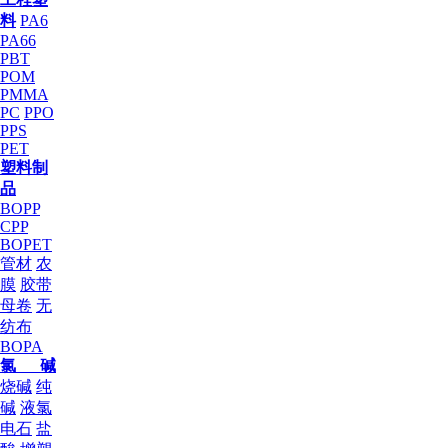
料
PA6
PA66
PBT
POM
PMMA
PC
PPO
PPS
PET
塑料制
品
BOPP
CPP
BOPET
管材
农
膜
胶带
母卷
无
纺布
BOPA
氯 碱
烧碱
纯
碱
液氯
电石
盐