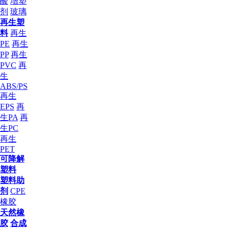
酸
增塑
剂
玻璃
再生塑
料
再生
PE
再生
PP
再生
PVC
再
生
ABS/PS
再生
EPS
再
生PA
再
生PC
再生
PET
可降解
塑料
塑料助
剂
CPE
橡胶
天然橡
胶
合成