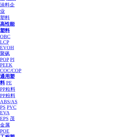
涂料企
业
塑料
高性能
塑料
OBC
LCP
EVOH
聚砜
POP
PI
PEEK
COC/COP
通用塑
料
PE
PP粒料
PP粉料
ABS/AS
PS
PVC
EVA
EPS
茂
金属
POE
工程塑