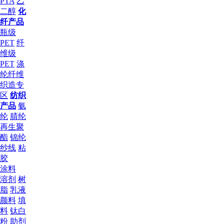
PTA
乙
二醇
化
纤产品
瓶级
PET
纤
维级
PET
涤
纶纤维
织造专
区
纺织
产品
氨
纶
腈纶
再生聚
酯
锦纶
纱线
粘
胶
涂料
溶剂
树
脂
乳液
颜料
填
料
钛白
粉
助剂