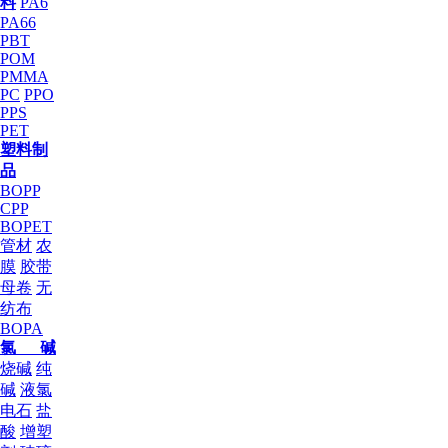
料
PA6
PA66
PBT
POM
PMMA
PC
PPO
PPS
PET
塑料制
品
BOPP
CPP
BOPET
管材
农
膜
胶带
母卷
无
纺布
BOPA
氯 碱
烧碱
纯
碱
液氯
电石
盐
酸
增塑