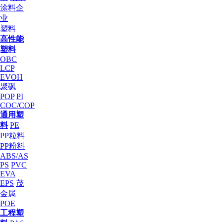
涂料企
业
塑料
高性能
塑料
OBC
LCP
EVOH
聚砜
POP
PI
COC/COP
通用塑
料
PE
PP粒料
PP粉料
ABS/AS
PS
PVC
EVA
EPS
茂
金属
POE
工程塑