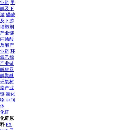
业链
甲
醇及下
游
醋酸
及下游
增塑剂
产业链
丙烯酸
及酯产
业链
环
氧乙烷
产业链
醇醚及
醇聚醚
环氧树
脂产业
链
氯化
物
中间
体
化纤
化纤原
料
PX