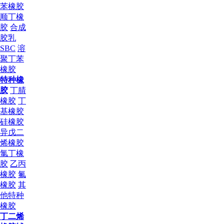
苯橡胶
顺丁橡
胶
合成
胶乳
SBC
溶
聚丁苯
橡胶
特种橡
胶
丁腈
橡胶
丁
基橡胶
硅橡胶
异戊二
烯橡胶
氯丁橡
胶
乙丙
橡胶
氟
橡胶
其
他特种
橡胶
丁二烯