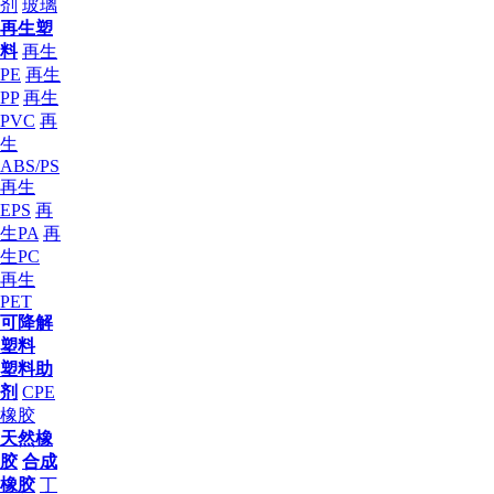
剂
玻璃
再生塑
料
再生
PE
再生
PP
再生
PVC
再
生
ABS/PS
再生
EPS
再
生PA
再
生PC
再生
PET
可降解
塑料
塑料助
剂
CPE
橡胶
天然橡
胶
合成
橡胶
丁