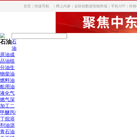
首页
|
快速导航
|
网上内参
|
金联创数据智能终端
|
手机APP
|
价格
石油
石
油
原油
成
品油
组
分油
生
物柴油
燃料油
船用油
液化气
燃气深
加工
二
甲醚
丙/
丁烷
溶
剂油
沥
青
石油