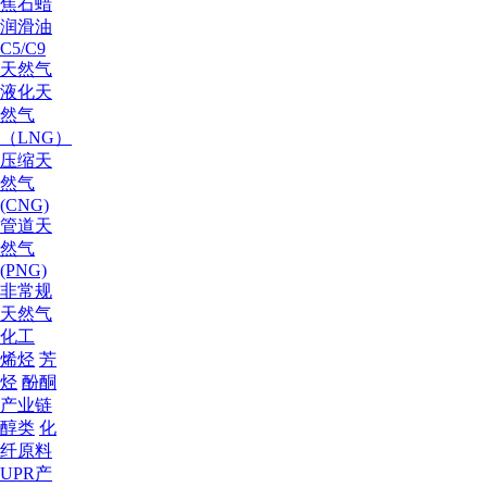
焦
石蜡
润滑油
C5/C9
天然气
液化天
然气
（LNG）
压缩天
然气
(CNG)
管道天
然气
(PNG)
非常规
天然气
化工
烯烃
芳
烃
酚酮
产业链
醇类
化
纤原料
UPR产