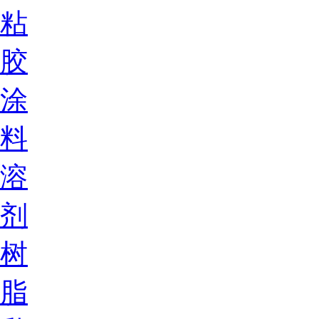
粘
胶
涂
料
溶
剂
树
脂