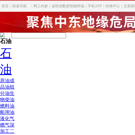
首页
|
快速导航
|
网上内参
|
金联创数据智能终端
|
手机APP
|
价格中心
|
交易策
石油
石
油
原油
成
品油
组
分油
生
物柴油
燃料油
船用油
液化气
燃气深
加工
二