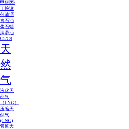
甲醚
丙/
丁烷
溶
剂油
沥
青
石油
焦
石蜡
润滑油
C5/C9
天
然
气
液化天
然气
（LNG）
压缩天
然气
(CNG)
管道天