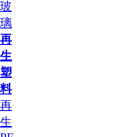
玻
璃
再
生
塑
料
再
生