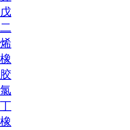
戊
二
烯
橡
胶
氯
丁
橡