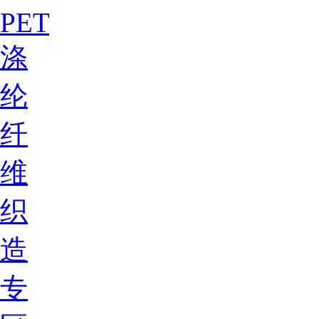
PET
涤
纶
纤
维
织
造
专