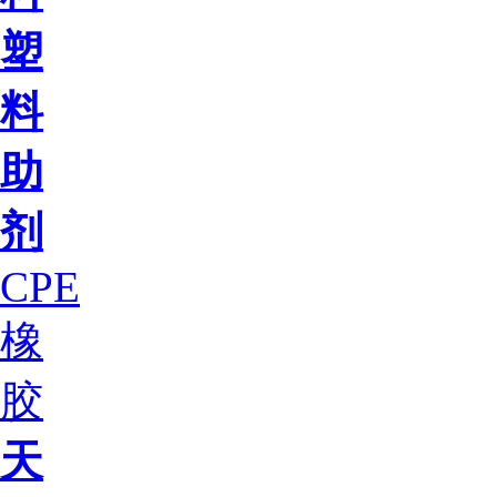
塑
料
助
剂
CPE
橡
胶
天