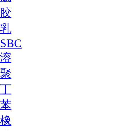
胶
乳
SBC
溶
聚
丁
苯
橡