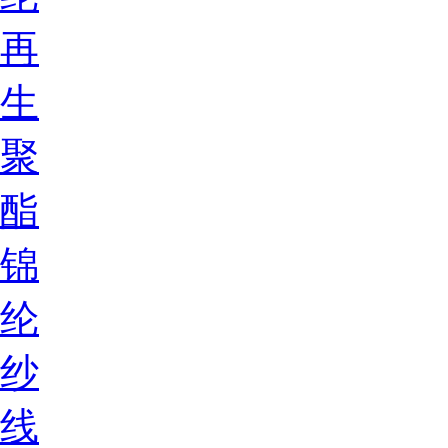
再
生
聚
酯
锦
纶
纱
线