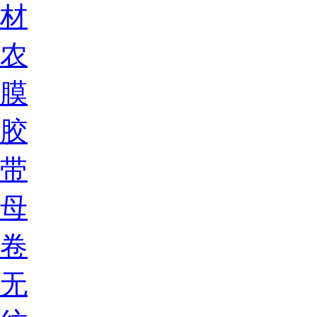
材
农
膜
胶
带
母
卷
无