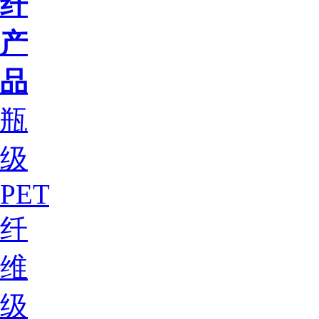
纤
产
品
瓶
级
PET
纤
维
级