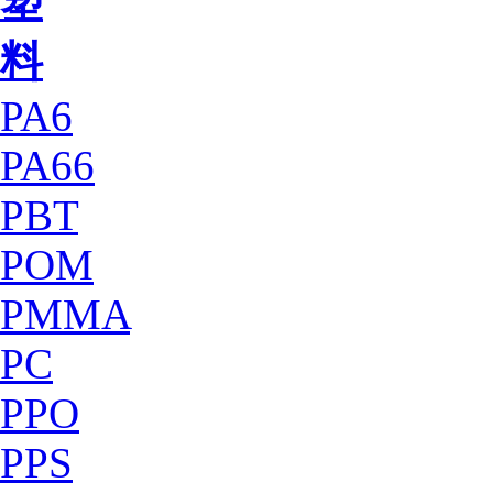
塑
料
PA6
PA66
PBT
POM
PMMA
PC
PPO
PPS