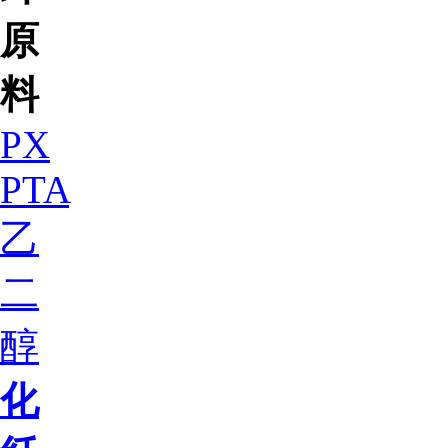
原
料
PX
PTA
乙
二
醇
化