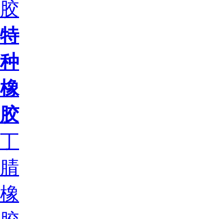
胶
特
种
橡
胶
丁
腈
橡