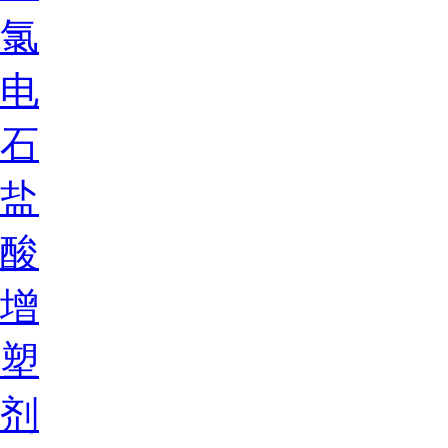
氯
电
石
盐
酸
增
塑
剂