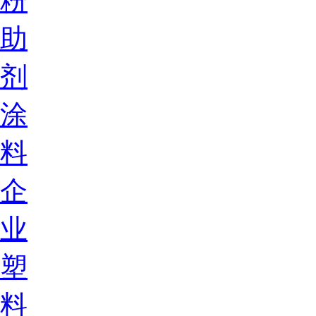
粉
助
剂
涂
料
企
业
塑
料