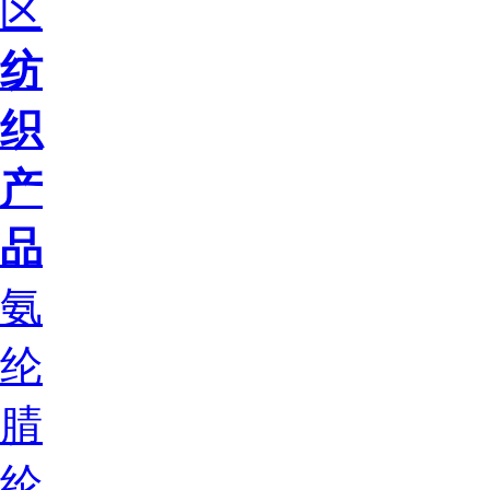
区
纺
织
产
品
氨
纶
腈
纶