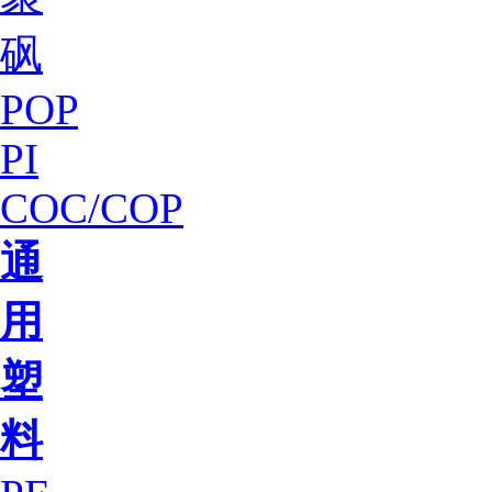
砜
POP
PI
COC/COP
通
用
塑
料