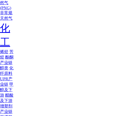
然气
(PNG)
非常规
天然气
化
工
烯烃
芳
烃
酚酮
产业链
醇类
化
纤原料
UPR产
业链
甲
醇及下
游
醋酸
及下游
增塑剂
产业链