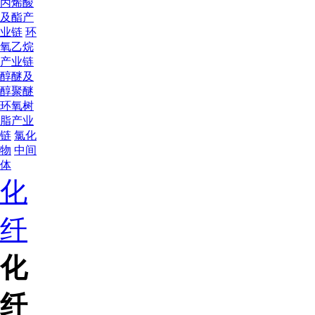
丙烯酸
及酯产
业链
环
氧乙烷
产业链
醇醚及
醇聚醚
环氧树
脂产业
链
氯化
物
中间
体
化
纤
化
纤