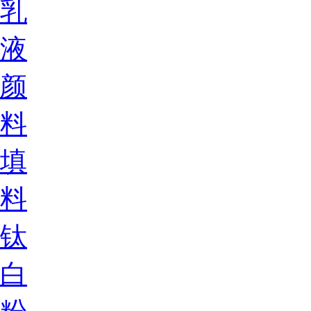
乳
液
颜
料
填
料
钛
白