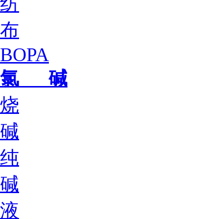
纺
布
BOPA
氯 碱
烧
碱
纯
碱
液