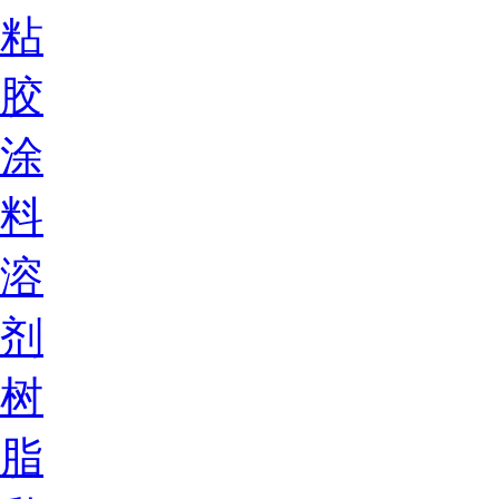
粘
胶
涂
料
溶
剂
树
脂