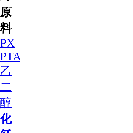
原
料
PX
PTA
乙
二
醇
化