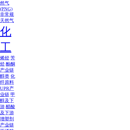
然气
(PNG)
非常规
天然气
化
工
烯烃
芳
烃
酚酮
产业链
醇类
化
纤原料
UPR产
业链
甲
醇及下
游
醋酸
及下游
增塑剂
产业链