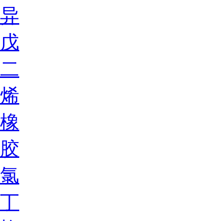
异
戊
二
烯
橡
胶
氯
丁