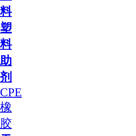
料
塑
料
助
剂
CPE
橡
胶