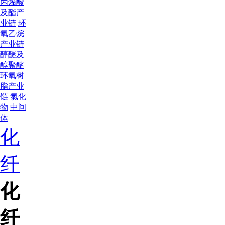
丙烯酸
及酯产
业链
环
氧乙烷
产业链
醇醚及
醇聚醚
环氧树
脂产业
链
氯化
物
中间
体
化
纤
化
纤