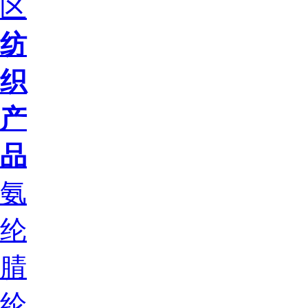
区
纺
织
产
品
氨
纶
腈
纶