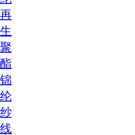
再
生
聚
酯
锦
纶
纱
线