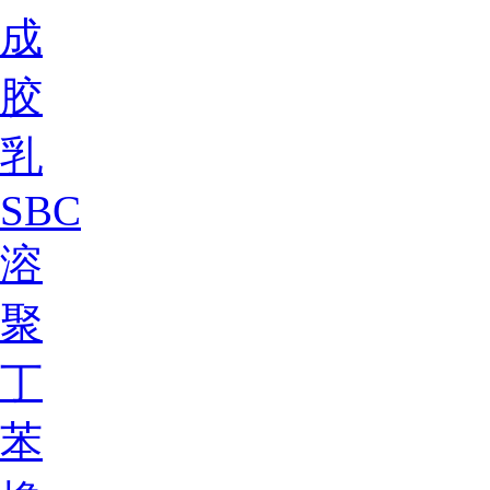
成
胶
乳
SBC
溶
聚
丁
苯