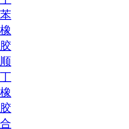
苯
橡
胶
顺
丁
橡
胶
合