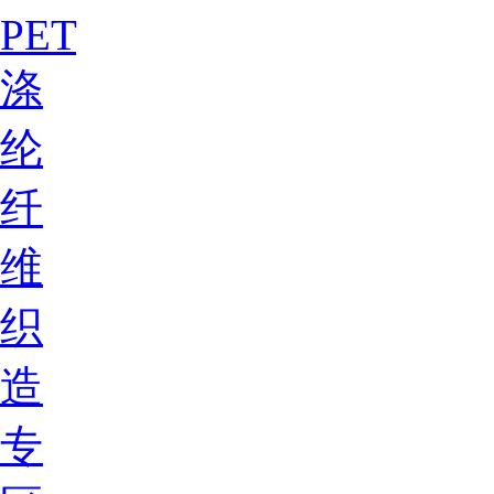
PET
涤
纶
纤
维
织
造
专