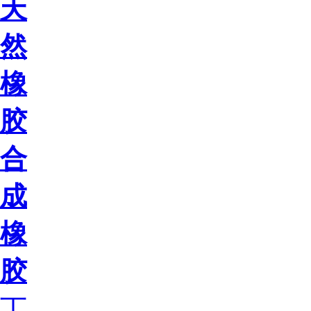
天
然
橡
胶
合
成
橡
胶
丁