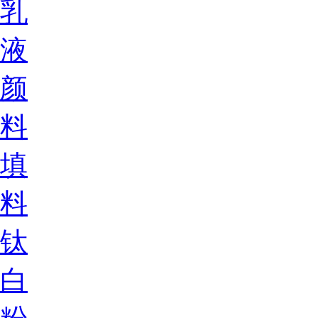
乳
液
颜
料
填
料
钛
白