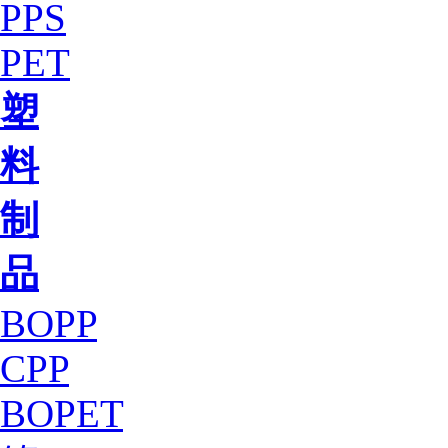
PPS
PET
塑
料
制
品
BOPP
CPP
BOPET