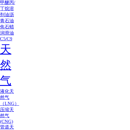
甲醚
丙/
丁烷
溶
剂油
沥
青
石油
焦
石蜡
润滑油
C5/C9
天
然
气
液化天
然气
（LNG）
压缩天
然气
(CNG)
管道天