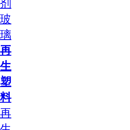
剂
玻
璃
再
生
塑
料
再
生