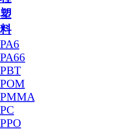
塑
料
PA6
PA66
PBT
POM
PMMA
PC
PPO