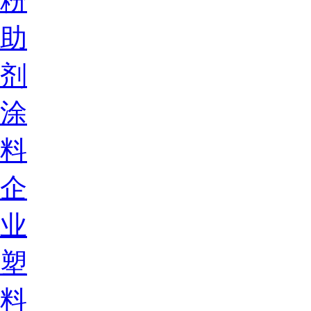
粉
助
剂
涂
料
企
业
塑
料