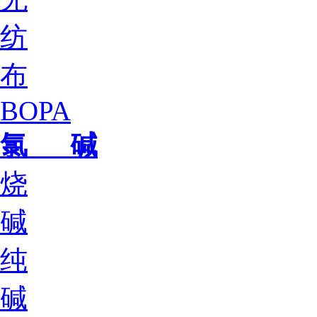
纺
布
BOPA
氯 碱
烧
碱
纯
碱