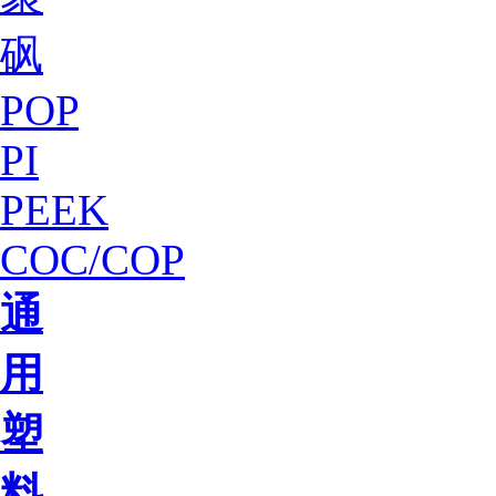
砜
POP
PI
PEEK
COC/COP
通
用
塑
料