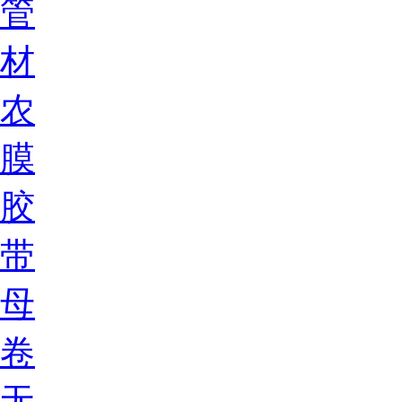
管
材
农
膜
胶
带
母
卷
无