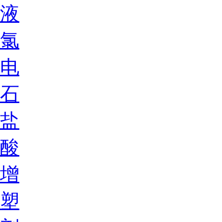
液
氯
电
石
盐
酸
增
塑