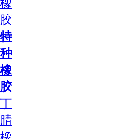
橡
胶
特
种
橡
胶
丁
腈
橡