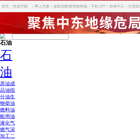
首页
|
快速导航
|
网上内参
|
金联创数据智能终端
|
手机APP
|
价格中心
|
交易策
石油
石
油
原油
成
品油
组
分油
生
物柴油
燃料油
船用油
液化气
燃气深
加工
二