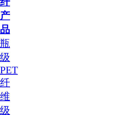
纤
产
品
瓶
级
PET
纤
维
级