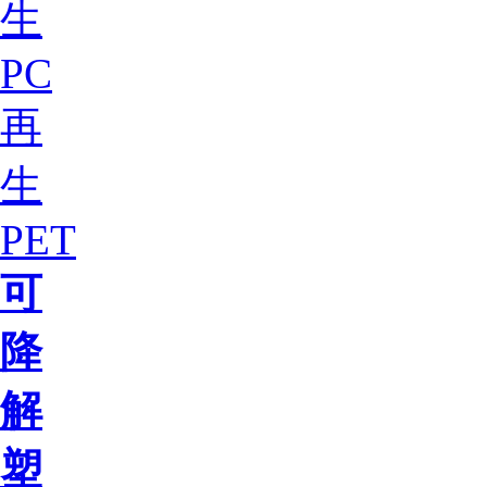
生
PC
再
生
PET
可
降
解
塑