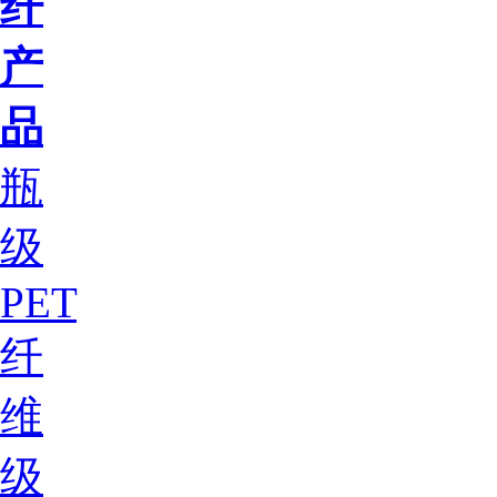
纤
产
品
瓶
级
PET
纤
维
级