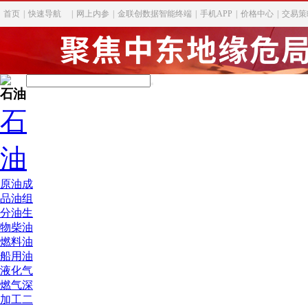
首页
|
快速导航
|
网上内参
|
金联创数据智能终端
|
手机APP
|
价格中心
|
交易策
石油
石
油
原油
成
品油
组
分油
生
物柴油
燃料油
船用油
液化气
燃气深
加工
二