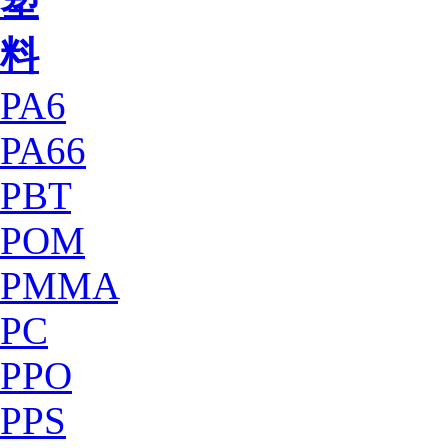
塑
料
PA6
PA66
PBT
POM
PMMA
PC
PPO
PPS