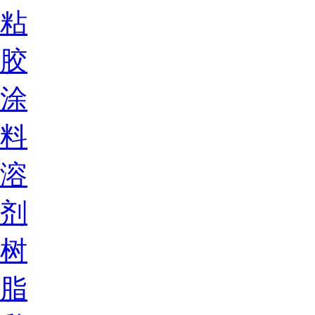
粘
胶
涂
料
溶
剂
树
脂