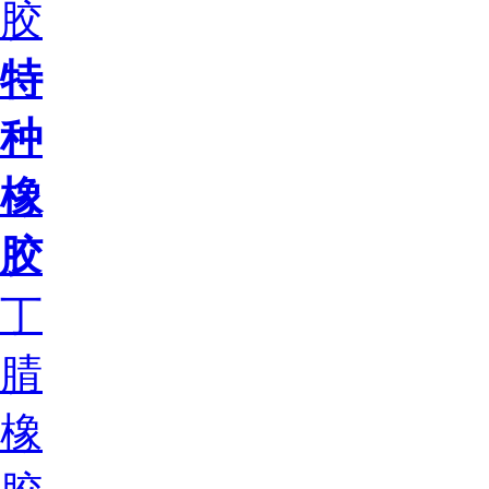
胶
特
种
橡
胶
丁
腈
橡