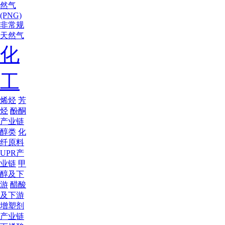
然气
(PNG)
非常规
天然气
化
工
烯烃
芳
烃
酚酮
产业链
醇类
化
纤原料
UPR产
业链
甲
醇及下
游
醋酸
及下游
增塑剂
产业链