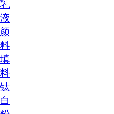
乳
液
颜
料
填
料
钛
白