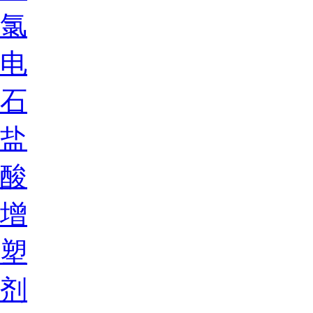
氯
电
石
盐
酸
增
塑
剂