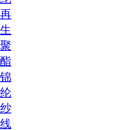
再
生
聚
酯
锦
纶
纱
线