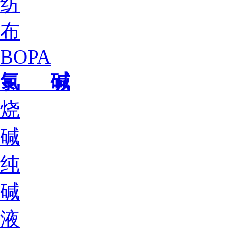
纺
布
BOPA
氯 碱
烧
碱
纯
碱
液