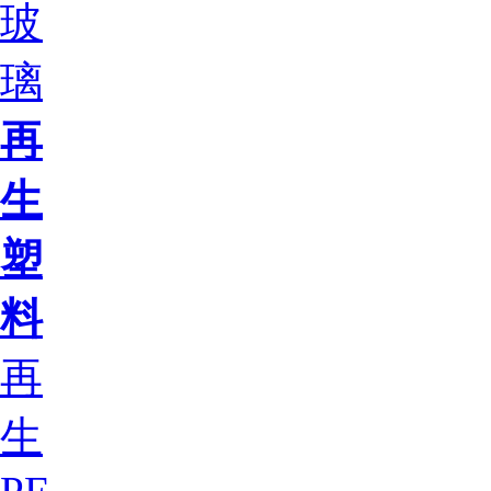
玻
璃
再
生
塑
料
再
生