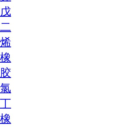
戊
二
烯
橡
胶
氯
丁
橡