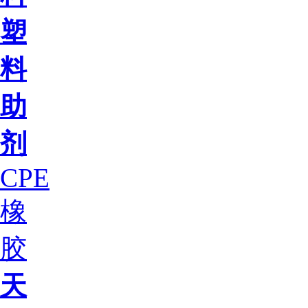
塑
料
助
剂
CPE
橡
胶
天