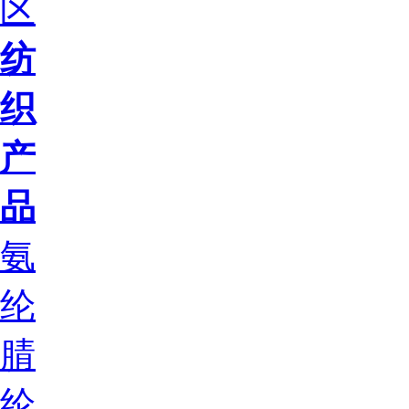
区
纺
织
产
品
氨
纶
腈
纶