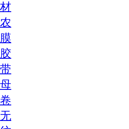
材
农
膜
胶
带
母
卷
无