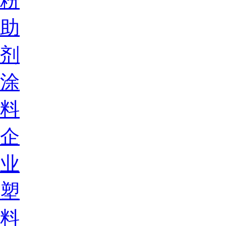
粉
助
剂
涂
料
企
业
塑
料