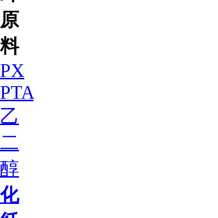
原
料
PX
PTA
乙
二
醇
化