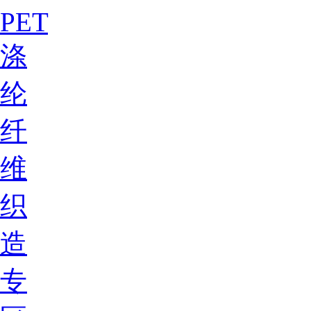
PET
涤
纶
纤
维
织
造
专