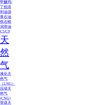
甲醚
丙/
丁烷
溶
剂油
沥
青
石油
焦
石蜡
润滑油
C5/C9
天
然
气
液化天
然气
（LNG）
压缩天
然气
(CNG)
管道天