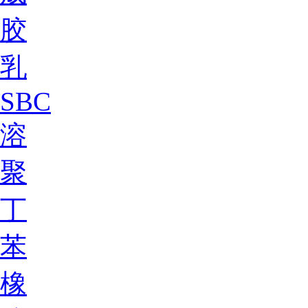
胶
乳
SBC
溶
聚
丁
苯
橡