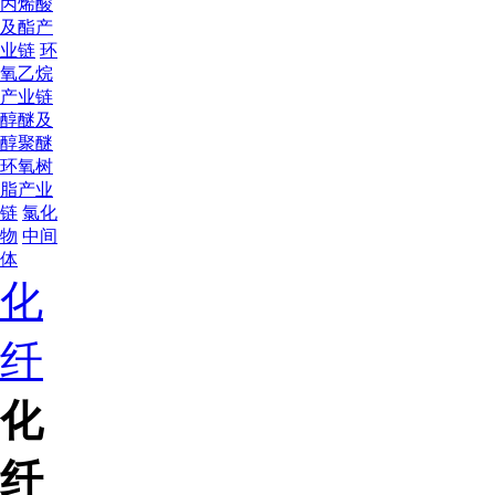
丙烯酸
及酯产
业链
环
氧乙烷
产业链
醇醚及
醇聚醚
环氧树
脂产业
链
氯化
物
中间
体
化
纤
化
纤