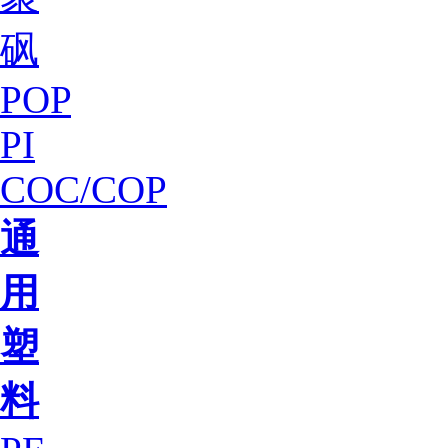
砜
POP
PI
COC/COP
通
用
塑
料