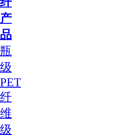
纤
产
品
瓶
级
PET
纤
维
级