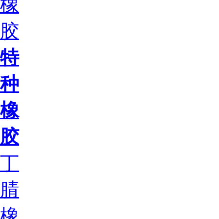
橡
胶
特
种
橡
胶
丁
腈
橡