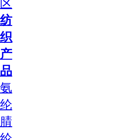
区
纺
织
产
品
氨
纶
腈
纶