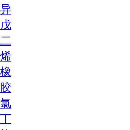
异
戊
二
烯
橡
胶
氯
丁