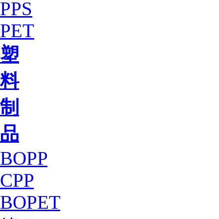
PPS
PET
塑
料
制
品
BOPP
CPP
BOPET