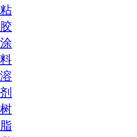
粘
胶
涂
料
溶
剂
树
脂