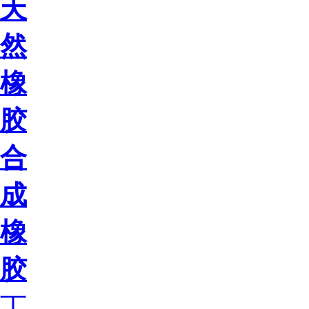
天
然
橡
胶
合
成
橡
胶
丁