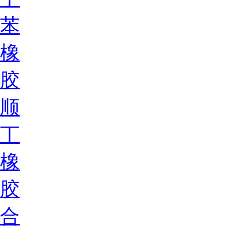
苯
橡
胶
顺
丁
橡
胶
合