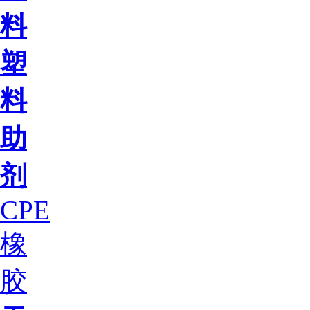
料
塑
料
助
剂
CPE
橡
胶