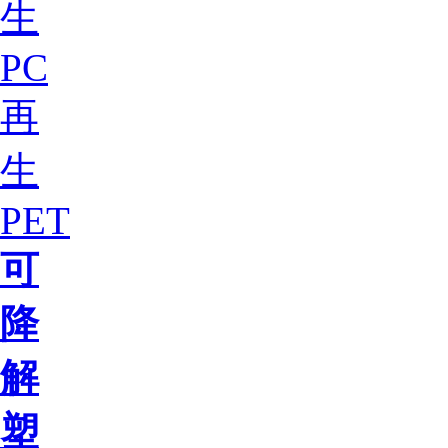
生
PC
再
生
PET
可
降
解
塑