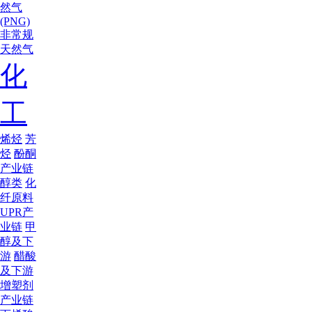
然气
(PNG)
非常规
天然气
化
工
烯烃
芳
烃
酚酮
产业链
醇类
化
纤原料
UPR产
业链
甲
醇及下
游
醋酸
及下游
增塑剂
产业链