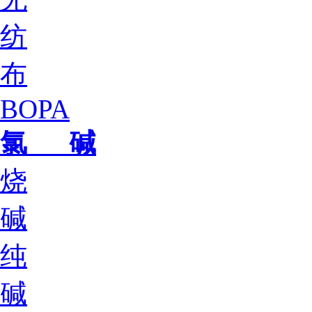
纺
布
BOPA
氯 碱
烧
碱
纯
碱