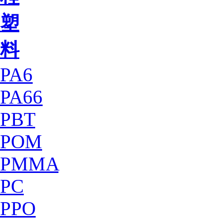
塑
料
PA6
PA66
PBT
POM
PMMA
PC
PPO