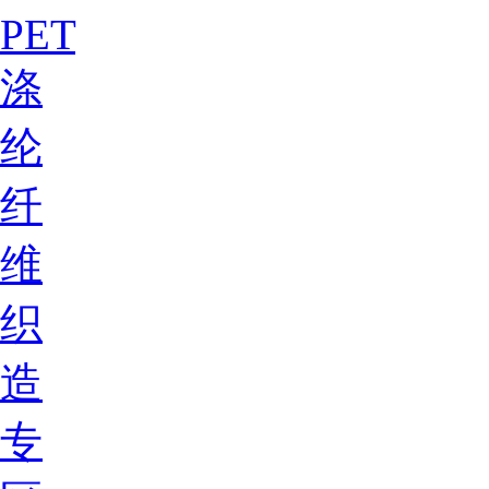
PET
涤
纶
纤
维
织
造
专