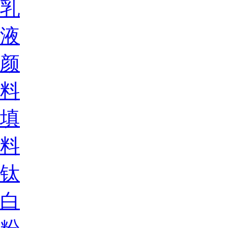
乳
液
颜
料
填
料
钛
白