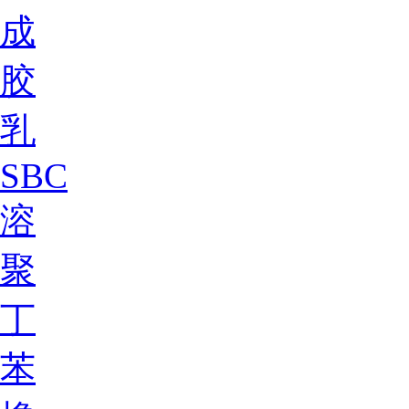
成
胶
乳
SBC
溶
聚
丁
苯