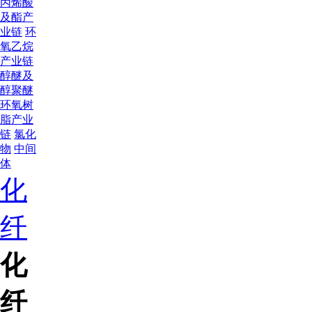
丙烯酸
及酯产
业链
环
氧乙烷
产业链
醇醚及
醇聚醚
环氧树
脂产业
链
氯化
物
中间
体
化
纤
化
纤