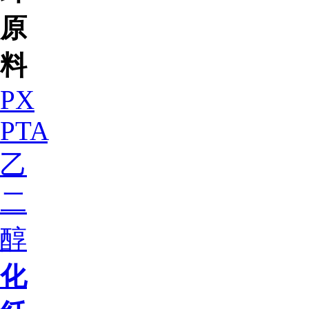
原
料
PX
PTA
乙
二
醇
化