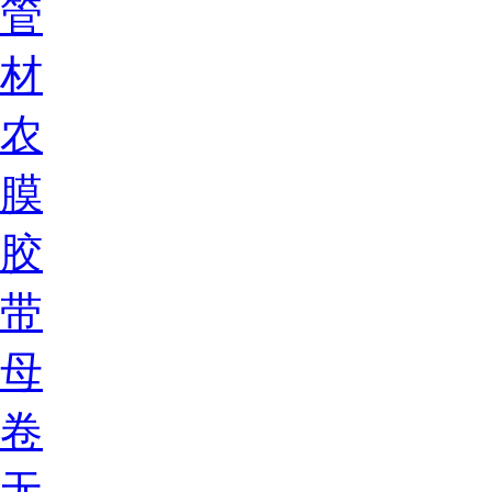
管
材
农
膜
胶
带
母
卷
无