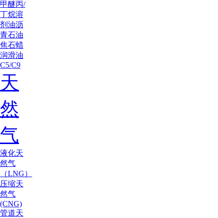
甲醚
丙/
丁烷
溶
剂油
沥
青
石油
焦
石蜡
润滑油
C5/C9
天
然
气
液化天
然气
（LNG）
压缩天
然气
(CNG)
管道天