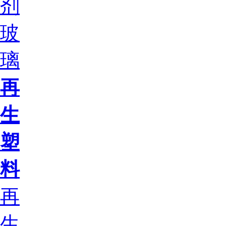
剂
玻
璃
再
生
塑
料
再
生