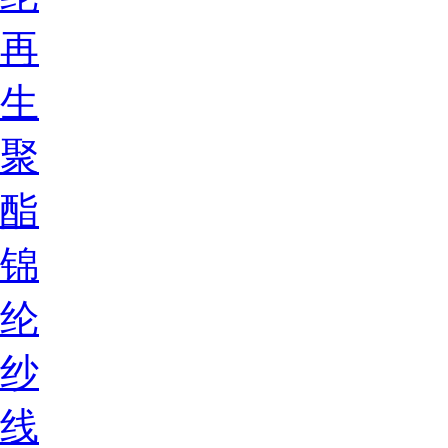
再
生
聚
酯
锦
纶
纱
线