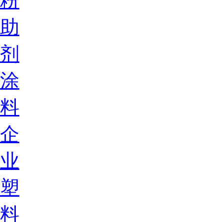
粉
助
剂
涂
料
企
业
塑
料