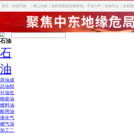
首页
|
快速导航
|
网上内参
|
金联创数据智能终端
|
手机APP
|
价格中心
|
交易策
石油
石
油
原油
成
品油
组
分油
生
物柴油
燃料油
船用油
液化气
燃气深
加工
二