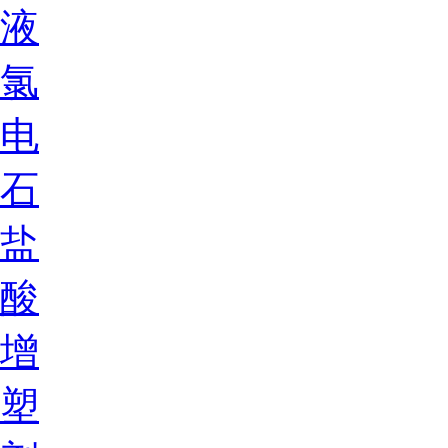
液
氯
电
石
盐
酸
增
塑