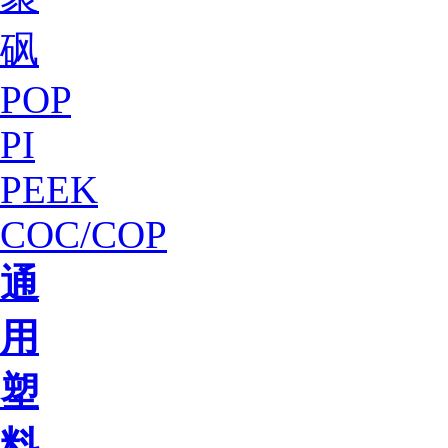
砜
POP
PI
PEEK
COC/COP
通
用
塑
料