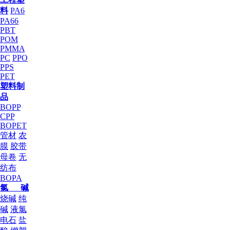
料
PA6
PA66
PBT
POM
PMMA
PC
PPO
PPS
PET
塑料制
品
BOPP
CPP
BOPET
管材
农
膜
胶带
母卷
无
纺布
BOPA
氯 碱
烧碱
纯
碱
液氯
电石
盐