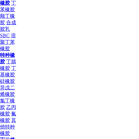
橡胶
丁
苯橡胶
顺丁橡
胶
合成
胶乳
SBC
溶
聚丁苯
橡胶
特种橡
胶
丁腈
橡胶
丁
基橡胶
硅橡胶
异戊二
烯橡胶
氯丁橡
胶
乙丙
橡胶
氟
橡胶
其
他特种
橡胶