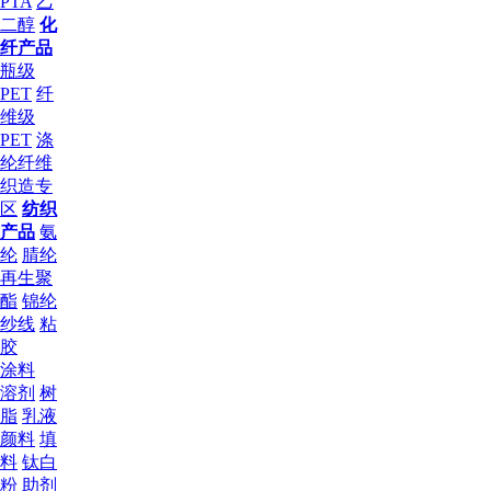
PTA
乙
二醇
化
纤产品
瓶级
PET
纤
维级
PET
涤
纶纤维
织造专
区
纺织
产品
氨
纶
腈纶
再生聚
酯
锦纶
纱线
粘
胶
涂料
溶剂
树
脂
乳液
颜料
填
料
钛白
粉
助剂