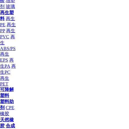
酸
增塑
剂
玻璃
再生塑
料
再生
PE
再生
PP
再生
PVC
再
生
ABS/PS
再生
EPS
再
生PA
再
生PC
再生
PET
可降解
塑料
塑料助
剂
CPE
橡胶
天然橡
胶
合成