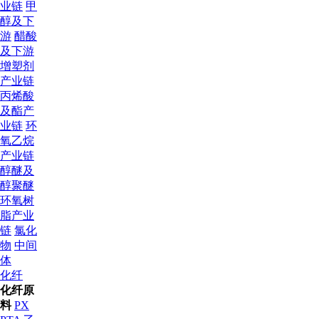
业链
甲
醇及下
游
醋酸
及下游
增塑剂
产业链
丙烯酸
及酯产
业链
环
氧乙烷
产业链
醇醚及
醇聚醚
环氧树
脂产业
链
氯化
物
中间
体
化纤
化纤原
料
PX