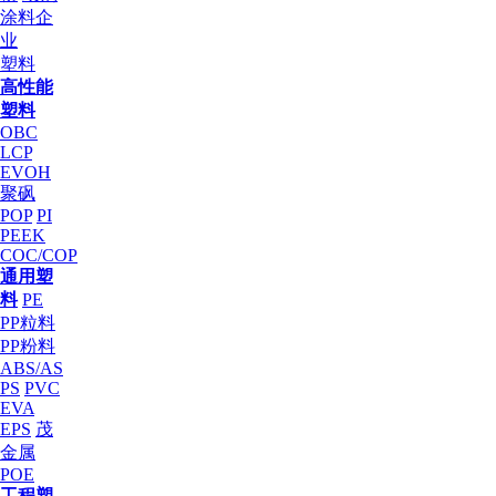
涂料企
业
塑料
高性能
塑料
OBC
LCP
EVOH
聚砜
POP
PI
PEEK
COC/COP
通用塑
料
PE
PP粒料
PP粉料
ABS/AS
PS
PVC
EVA
EPS
茂
金属
POE
工程塑