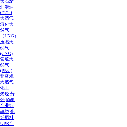
焦
石蜡
润滑油
C5/C9
天然气
液化天
然气
（LNG）
压缩天
然气
(CNG)
管道天
然气
(PNG)
非常规
天然气
化工
烯烃
芳
烃
酚酮
产业链
醇类
化
纤原料
UPR产