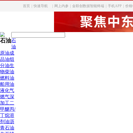
首页
|
快速导航
|
网上内参
|
金联创数据智能终端
|
手机APP
|
价格
石油
石
油
原油
成
品油
组
分油
生
物柴油
燃料油
船用油
液化气
燃气深
加工
二
甲醚
丙/
丁烷
溶
剂油
沥
青
石油