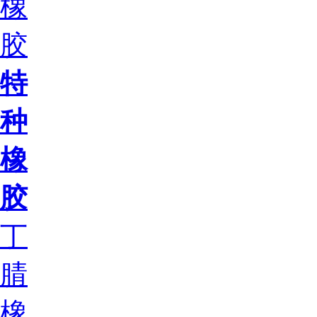
橡
胶
特
种
橡
胶
丁
腈
橡