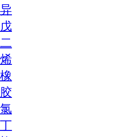
异
戊
二
烯
橡
胶
氯
丁