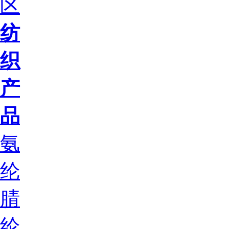
区
纺
织
产
品
氨
纶
腈
纶