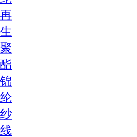
再
生
聚
酯
锦
纶
纱
线