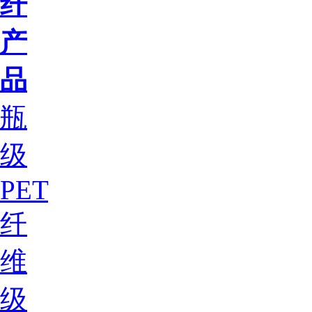
纤
产
品
瓶
级
PET
纤
维
级