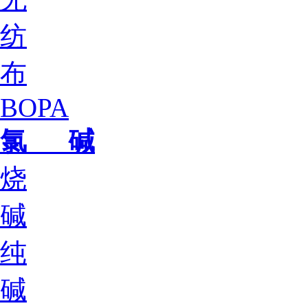
纺
布
BOPA
氯 碱
烧
碱
纯
碱