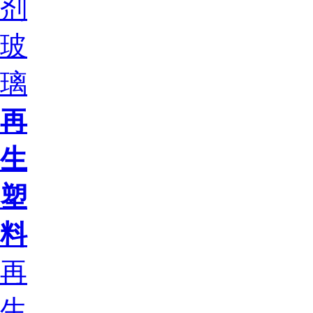
剂
玻
璃
再
生
塑
料
再
生