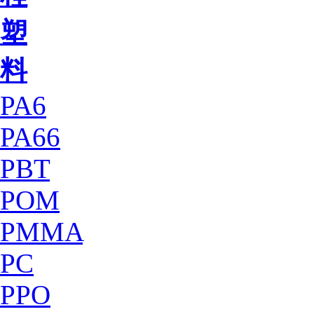
塑
料
PA6
PA66
PBT
POM
PMMA
PC
PPO