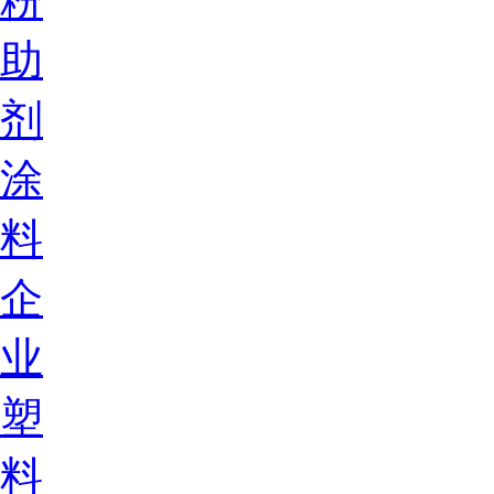
粉
助
剂
涂
料
企
业
塑
料