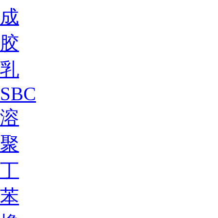
成
胶
乳
SBC
溶
聚
丁
苯