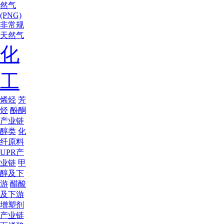
然气
(PNG)
非常规
天然气
化
工
烯烃
芳
烃
酚酮
产业链
醇类
化
纤原料
UPR产
业链
甲
醇及下
游
醋酸
及下游
增塑剂
产业链