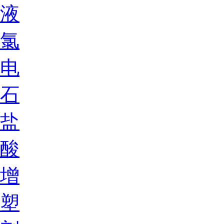
液
氯
电
石
盐
酸
增
塑