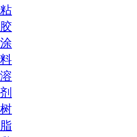
粘
胶
涂
料
溶
剂
树
脂