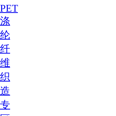
PET
涤
纶
纤
维
织
造
专