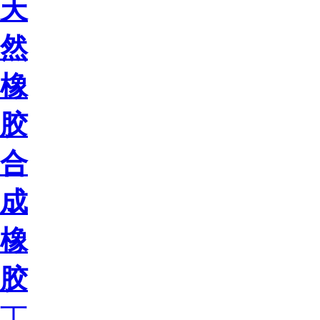
天
然
橡
胶
合
成
橡
胶
丁