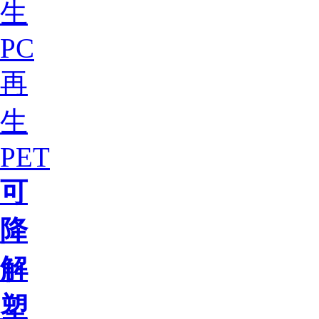
生
PC
再
生
PET
可
降
解
塑