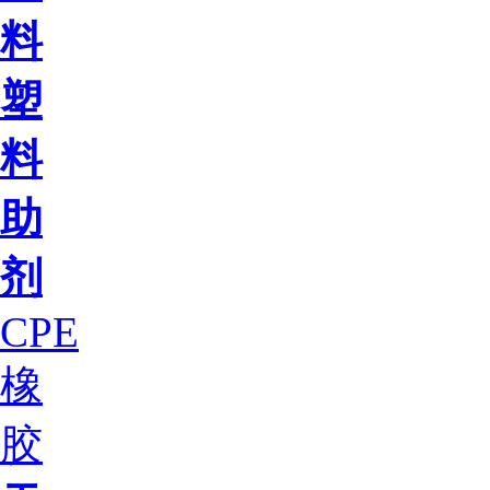
料
塑
料
助
剂
CPE
橡
胶