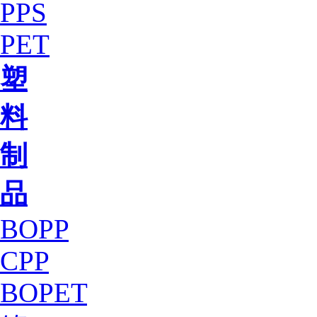
PPS
PET
塑
料
制
品
BOPP
CPP
BOPET