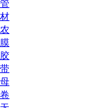
管
材
农
膜
胶
带
母
卷
无