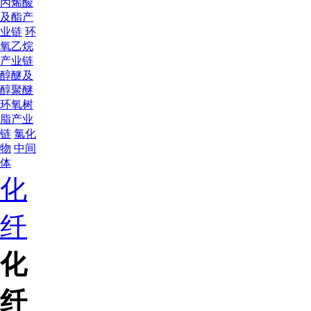
丙烯酸
及酯产
业链
环
氧乙烷
产业链
醇醚及
醇聚醚
环氧树
脂产业
链
氯化
物
中间
体
化
纤
化
纤