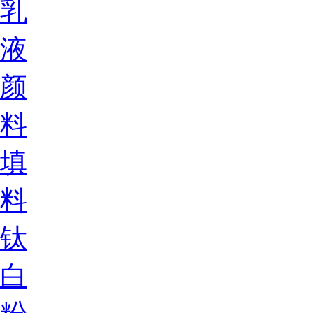
乳
液
颜
料
填
料
钛
白