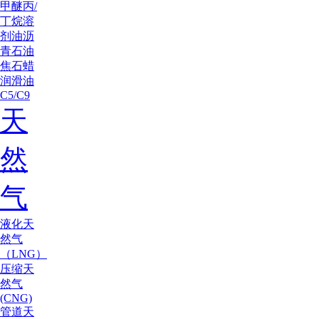
甲醚
丙/
丁烷
溶
剂油
沥
青
石油
焦
石蜡
润滑油
C5/C9
天
然
气
液化天
然气
（LNG）
压缩天
然气
(CNG)
管道天