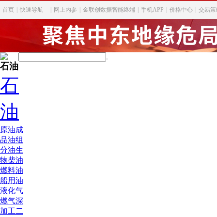
首页
|
快速导航
|
网上内参
|
金联创数据智能终端
|
手机APP
|
价格中心
|
交易策
石油
石
油
原油
成
品油
组
分油
生
物柴油
燃料油
船用油
液化气
燃气深
加工
二