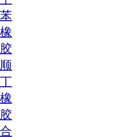
苯
橡
胶
顺
丁
橡
胶
合