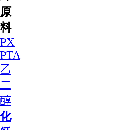
原
料
PX
PTA
乙
二
醇
化