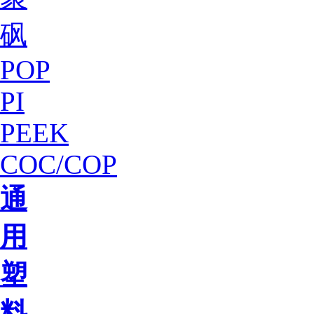
砜
POP
PI
PEEK
COC/COP
通
用
塑
料