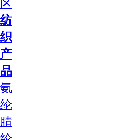
区
纺
织
产
品
氨
纶
腈
纶