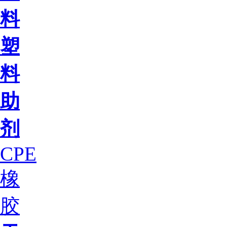
料
塑
料
助
剂
CPE
橡
胶