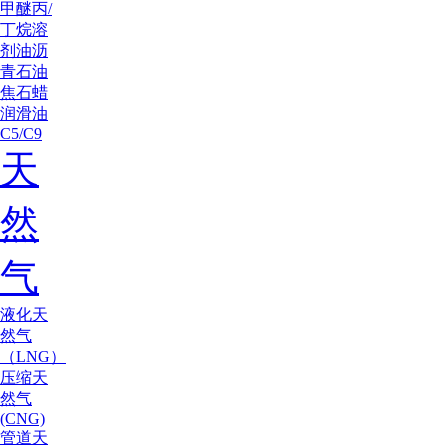
甲醚
丙/
丁烷
溶
剂油
沥
青
石油
焦
石蜡
润滑油
C5/C9
天
然
气
液化天
然气
（LNG）
压缩天
然气
(CNG)
管道天