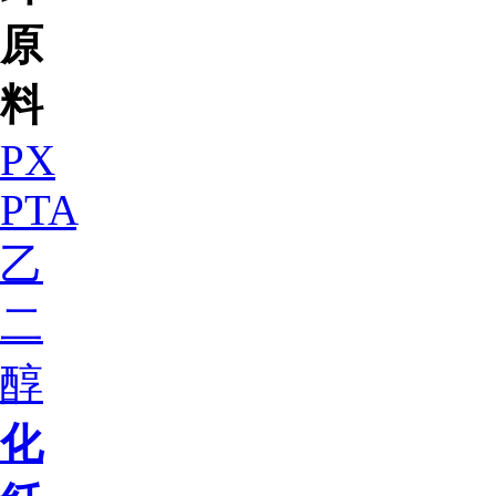
原
料
PX
PTA
乙
二
醇
化