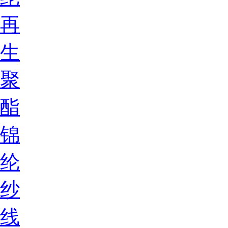
再
生
聚
酯
锦
纶
纱
线