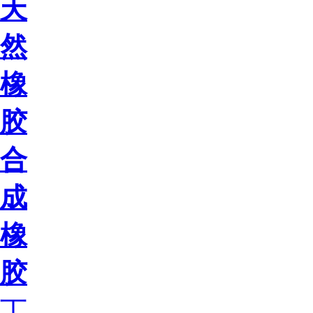
天
然
橡
胶
合
成
橡
胶
丁