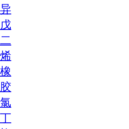
异
戊
二
烯
橡
胶
氯
丁