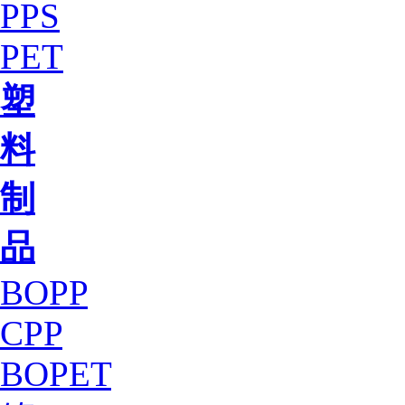
PPS
PET
塑
料
制
品
BOPP
CPP
BOPET