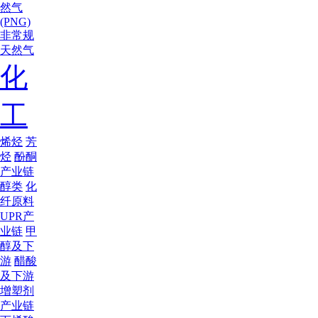
然气
(PNG)
非常规
天然气
化
工
烯烃
芳
烃
酚酮
产业链
醇类
化
纤原料
UPR产
业链
甲
醇及下
游
醋酸
及下游
增塑剂
产业链