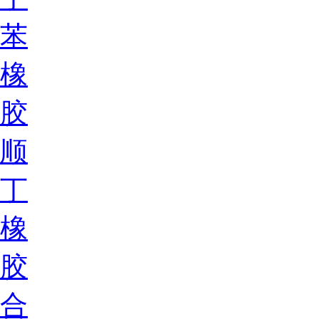
苯
橡
胶
顺
丁
橡
胶
合