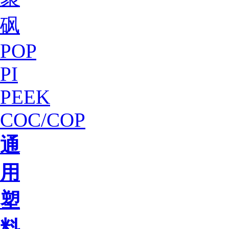
砜
POP
PI
PEEK
COC/COP
通
用
塑
料