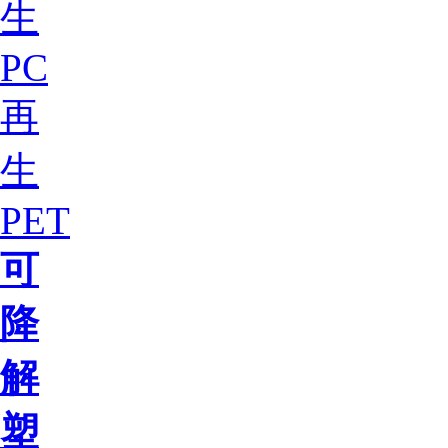
生
PC
再
生
PET
可
降
解
塑