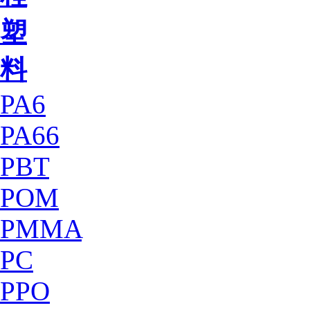
塑
料
PA6
PA66
PBT
POM
PMMA
PC
PPO