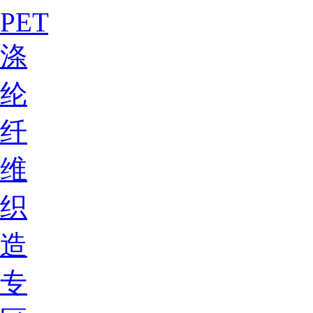
PET
涤
纶
纤
维
织
造
专