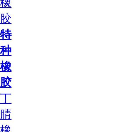
橡
胶
特
种
橡
胶
丁
腈
橡