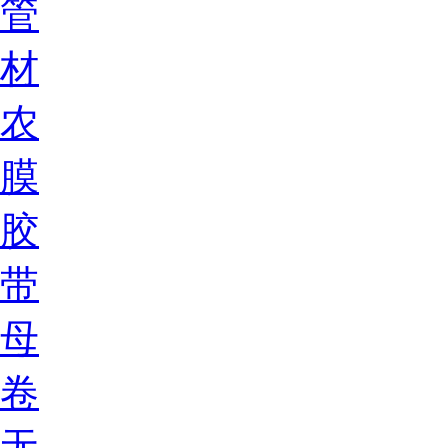
管
材
农
膜
胶
带
母
卷
无