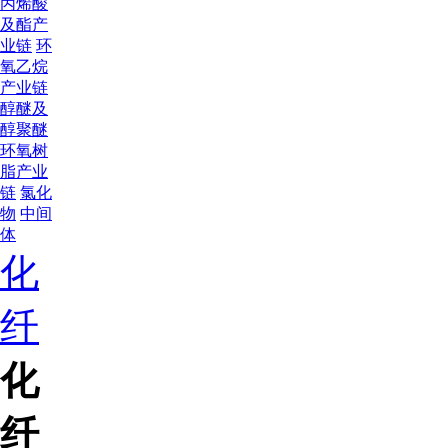
丙烯酸
及酯产
业链
环
氧乙烷
产业链
醇醚及
醇聚醚
环氧树
脂产业
链
氯化
物
中间
体
化
纤
化
纤