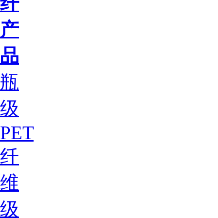
纤
产
品
瓶
级
PET
纤
维
级