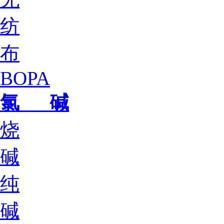
纺
布
BOPA
氯 碱
烧
碱
纯
碱