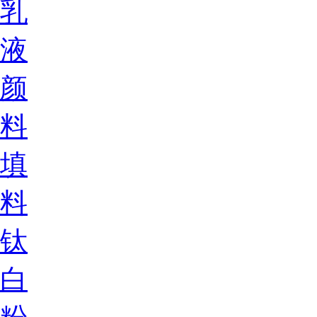
乳
液
颜
料
填
料
钛
白