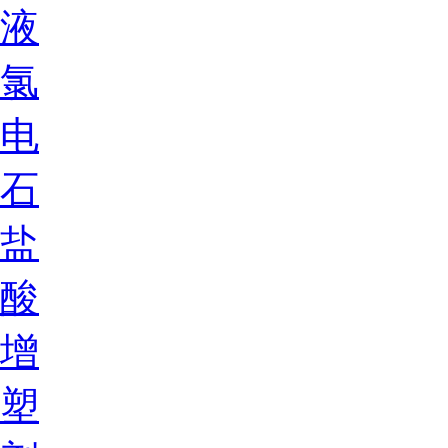
液
氯
电
石
盐
酸
增
塑