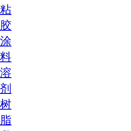
粘
胶
涂
料
溶
剂
树
脂