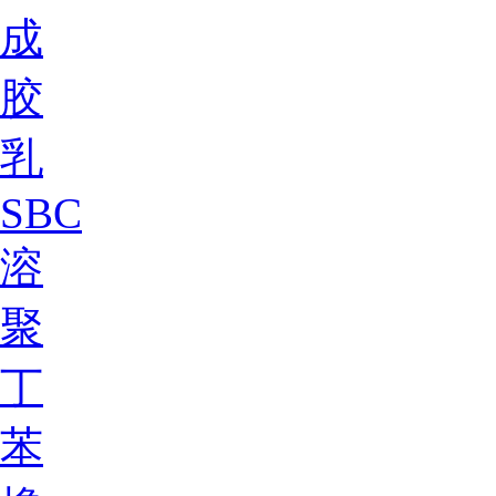
成
胶
乳
SBC
溶
聚
丁
苯