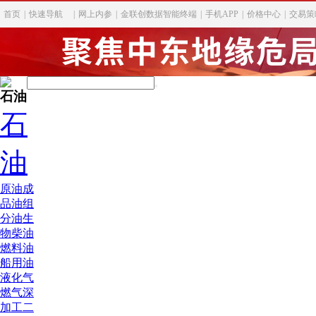
首页
|
快速导航
|
网上内参
|
金联创数据智能终端
|
手机APP
|
价格中心
|
交易策
石油
石
油
原油
成
品油
组
分油
生
物柴油
燃料油
船用油
液化气
燃气深
加工
二