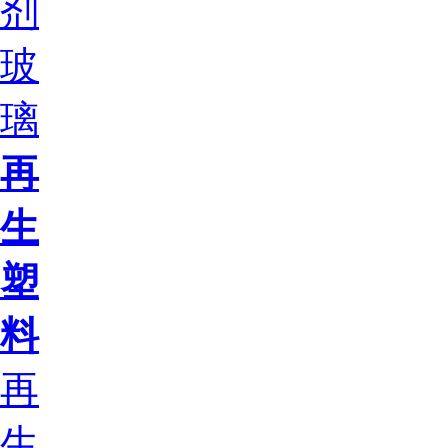
剂
玻
璃
再
生
塑
料
再
生