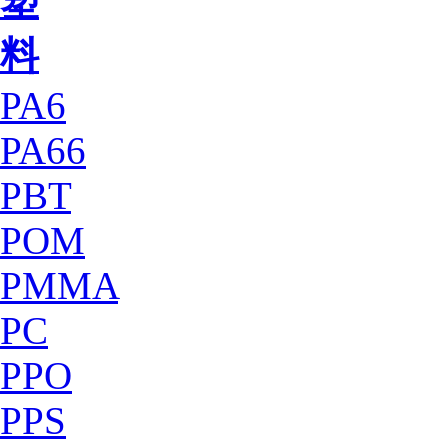
塑
料
PA6
PA66
PBT
POM
PMMA
PC
PPO
PPS