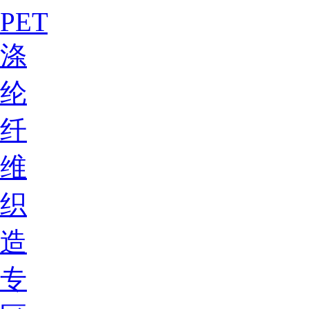
PET
涤
纶
纤
维
织
造
专