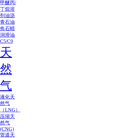
甲醚
丙/
丁烷
溶
剂油
沥
青
石油
焦
石蜡
润滑油
C5/C9
天
然
气
液化天
然气
（LNG）
压缩天
然气
(CNG)
管道天