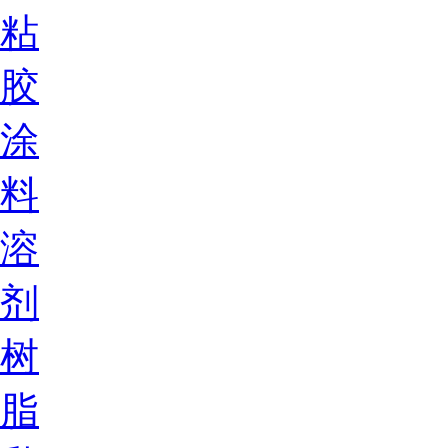
粘
胶
涂
料
溶
剂
树
脂