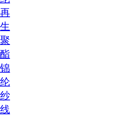
再
生
聚
酯
锦
纶
纱
线