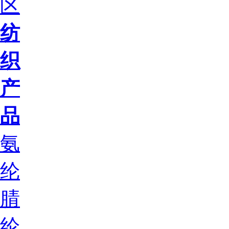
区
纺
织
产
品
氨
纶
腈
纶