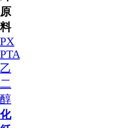
原
料
PX
PTA
乙
二
醇
化