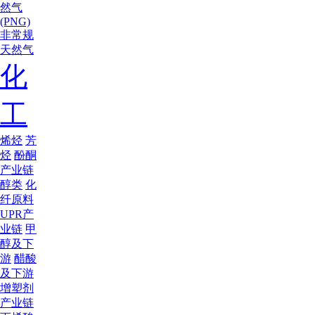
然气
(PNG)
非常规
天然气
化
工
烯烃
芳
烃
酚酮
产业链
醇类
化
纤原料
UPR产
业链
甲
醇及下
游
醋酸
及下游
增塑剂
产业链