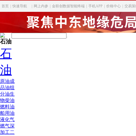
首页
|
快速导航
|
网上内参
|
金联创数据智能终端
|
手机APP
|
价格中心
|
交易策
石油
石
油
原油
成
品油
组
分油
生
物柴油
燃料油
船用油
液化气
燃气深
加工
二