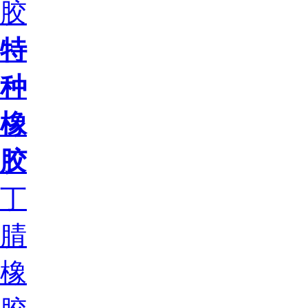
胶
特
种
橡
胶
丁
腈
橡