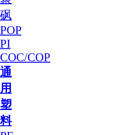
砜
POP
PI
COC/COP
通
用
塑
料