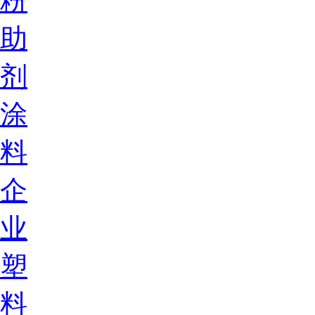
粉
助
剂
涂
料
企
业
塑
料