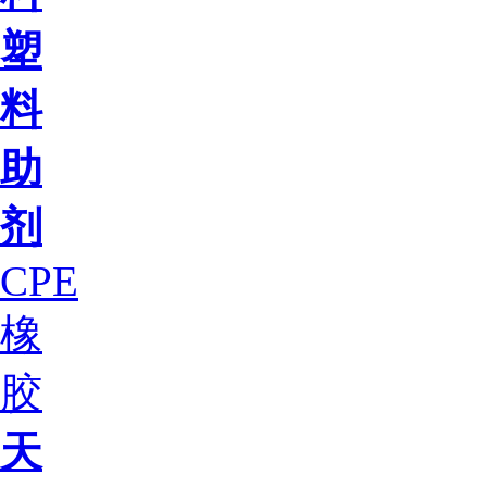
塑
料
助
剂
CPE
橡
胶
天