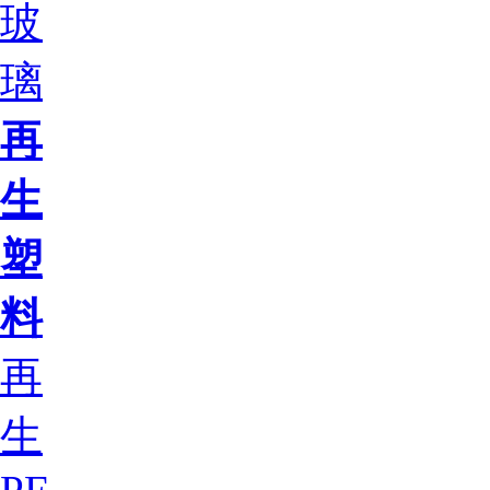
玻
璃
再
生
塑
料
再
生