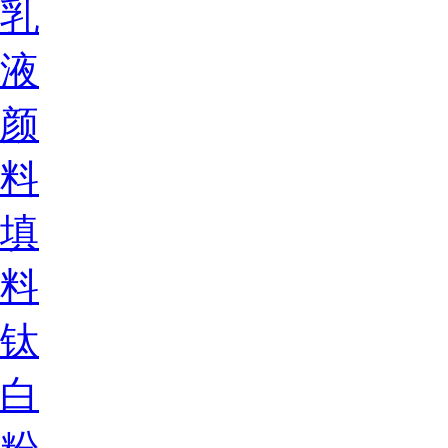
乳
液
颜
料
填
料
钛
白