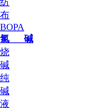
纺
布
BOPA
氯 碱
烧
碱
纯
碱
液