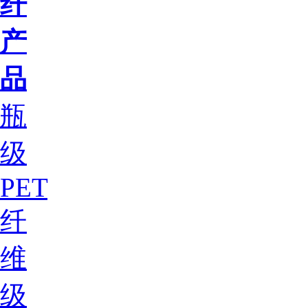
纤
产
品
瓶
级
PET
纤
维
级