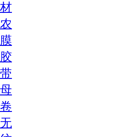
材
农
膜
胶
带
母
卷
无