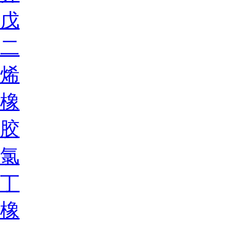
戊
二
烯
橡
胶
氯
丁
橡