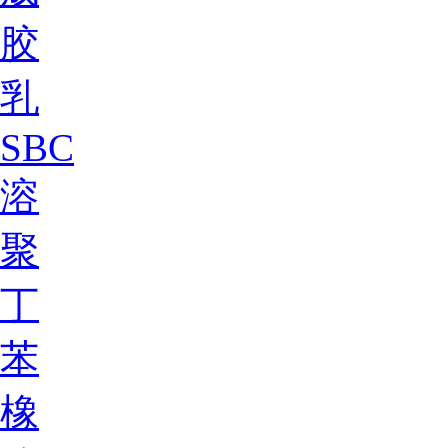
胶
乳
SBC
溶
聚
丁
苯
橡