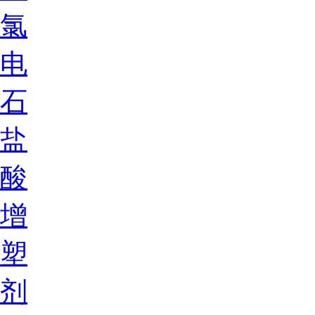
氯
电
石
盐
酸
增
塑
剂