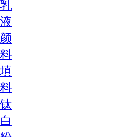
乳
液
颜
料
填
料
钛
白