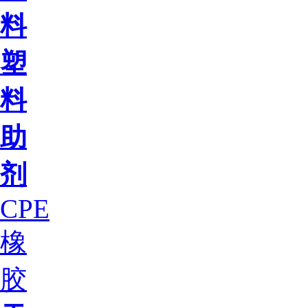
料
塑
料
助
剂
CPE
橡
胶