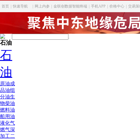
首页
|
快速导航
|
网上内参
|
金联创数据智能终端
|
手机APP
|
价格中心
|
交易策
石油
石
油
原油
成
品油
组
分油
生
物柴油
燃料油
船用油
液化气
燃气深
加工
二