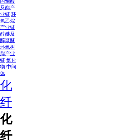
丙烯酸
及酯产
业链
环
氧乙烷
产业链
醇醚及
醇聚醚
环氧树
脂产业
链
氯化
物
中间
体
化
纤
化
纤