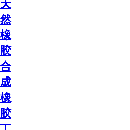
天
然
橡
胶
合
成
橡
胶
丁