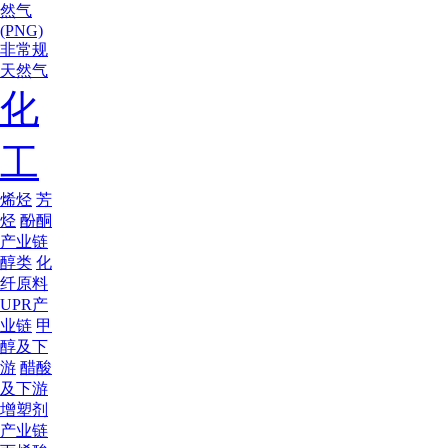
然气
(PNG)
非常规
天然气
化
工
烯烃
芳
烃
酚酮
产业链
醇类
化
纤原料
UPR产
业链
甲
醇及下
游
醋酸
及下游
增塑剂
产业链