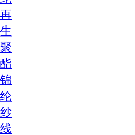
再
生
聚
酯
锦
纶
纱
线