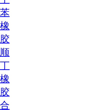
苯
橡
胶
顺
丁
橡
胶
合