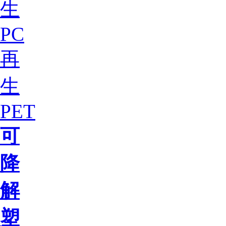
生
PC
再
生
PET
可
降
解
塑