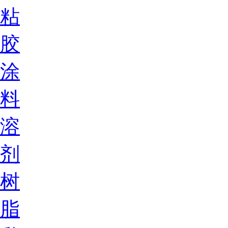
粘
胶
涂
料
溶
剂
树
脂