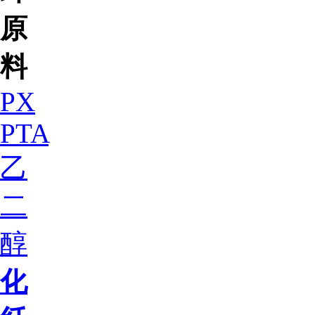
原
料
PX
PTA
乙
二
醇
化