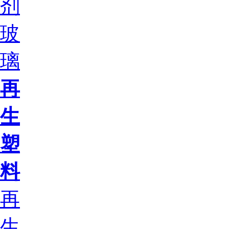
剂
玻
璃
再
生
塑
料
再
生