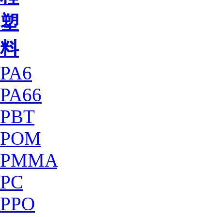
塑
料
PA6
PA66
PBT
POM
PMMA
PC
PPO