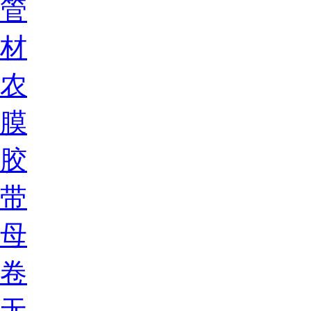
管
材
农
膜
胶
带
母
卷
无