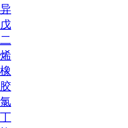
异
戊
二
烯
橡
胶
氯
丁