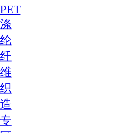
PET
涤
纶
纤
维
织
造
专