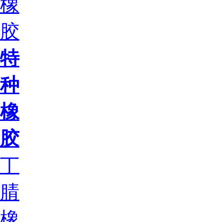
橡
胶
特
种
橡
胶
丁
腈
橡