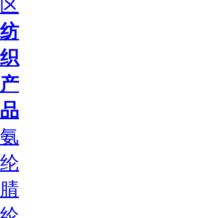
区
纺
织
产
品
氨
纶
腈
纶