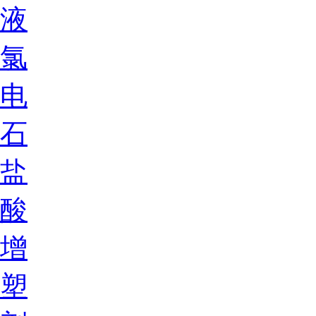
液
氯
电
石
盐
酸
增
塑