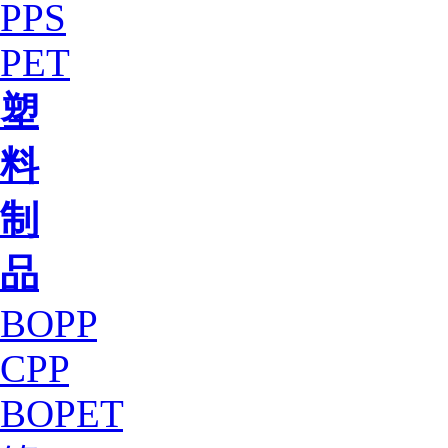
PPS
PET
塑
料
制
品
BOPP
CPP
BOPET