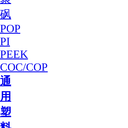
砜
POP
PI
PEEK
COC/COP
通
用
塑
料