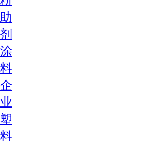
粉
助
剂
涂
料
企
业
塑
料