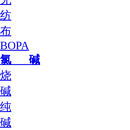
纺
布
BOPA
氯 碱
烧
碱
纯
碱