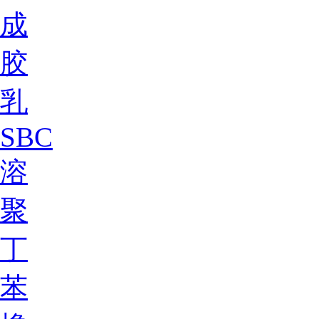
成
胶
乳
SBC
溶
聚
丁
苯