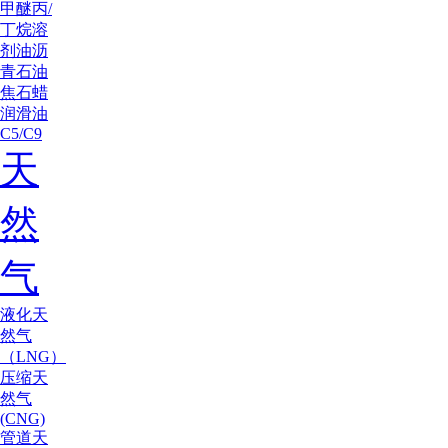
甲醚
丙/
丁烷
溶
剂油
沥
青
石油
焦
石蜡
润滑油
C5/C9
天
然
气
液化天
然气
（LNG）
压缩天
然气
(CNG)
管道天